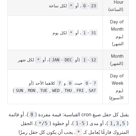
Hour
-
، أو
لكل ساعة
*
0
23
(الساعة)
Day of
Month
-
، أو
لكل يوم
*
1
31
(يوم
الشهر)
Month
-
(أو
-
)، أو
لكل شهر
*
JAN
DEC
1
12
(الشهر)
Day of
Week
-
حيث
و
كلاهما الأحد (أو
7
0
0
7
(يوم
,
,
,
,
,
,
)
SUN
MON
TUE
WED
THU
FRI
SAT
الأسبوع)
يقبل كل حقل صيغ cron القياسية: قيمة مفردة (
)، أو قائمة
8
(
)، أو مدى (
)، أو خطوة (
). الحقل
*/5
1-5
1,3,5
المتروك فارغًا يُعامل كـ
. يجب أن يكون كل حقل رمزًا
*