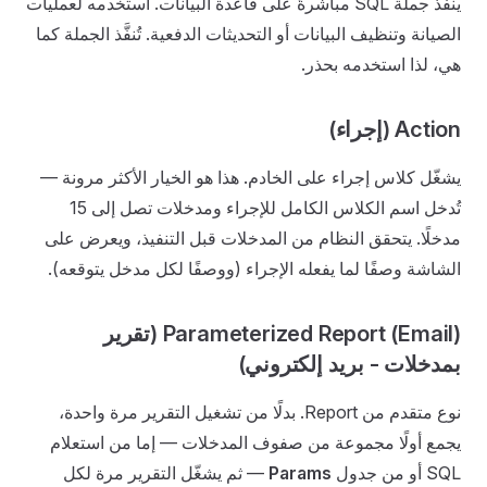
ينفّذ جملة SQL مباشرةً على قاعدة البيانات. استخدمه لعمليات
الصيانة وتنظيف البيانات أو التحديثات الدفعية. تُنفَّذ الجملة كما
هي، لذا استخدمه بحذر.
Action (إجراء)
يشغّل كلاس إجراء على الخادم. هذا هو الخيار الأكثر مرونة —
تُدخل اسم الكلاس الكامل للإجراء ومدخلات تصل إلى 15
مدخلًا. يتحقق النظام من المدخلات قبل التنفيذ، ويعرض على
الشاشة وصفًا لما يفعله الإجراء (ووصفًا لكل مدخل يتوقعه).
Parameterized Report (Email) (تقرير
بمدخلات - بريد إلكتروني)
نوع متقدم من Report. بدلًا من تشغيل التقرير مرة واحدة،
يجمع أولًا مجموعة من صفوف المدخلات — إما من استعلام
SQL أو من جدول
Params
— ثم يشغّل التقرير مرة لكل