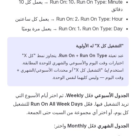
Run On: 10، Run On Type: Minute → يعمل كل 10
دقائق
Run On: 2، Run On Type: Hour → يعمل كل ساعتين
Run On: 1، Run On Type: Day → يعمل مرة يوميًا
"التشغيل كل X" له الأولوية
عند تعبئة
Run On Type
+
Run On
، يتجاوز نمط "كل X"
اختيارات وقت اليوم والأسبوعي والشهري للوحدة المطابقة.
استخدم
إما
"التشغيل كل X"
أو
محددات الأسبوعي/الشهري +
وقت اليوم — وليس كليهما لنفس الوحدة.
الجدول الأسبوعي
فعّل
Weekly
، ثم اختر أيام الأسبوع التي
تريد التشغيل فيها. فعّل
Run On All Week Days
للتشغيل
كل يوم، أو اختر أي مجموعة من السبت حتى الجمعة.
الجدول الشهري
فعّل
Monthly
واختر: