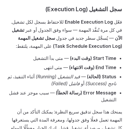
سجل التشغيل (Execution Log)
فعّل
Enable Execution Log
للاحتفاظ بسجل لكل تشغيل.
في كل مرة تُنفَّذ المهمة — سواء وفق الجدول أو عبر
تشغيل
الآن
— يُسجَّل سطر جديد في جدول
سجل تشغيل المهمة
(Task Schedule Execution Log)
على المهمة، يلتقط:
Start Time (وقت البدء)
— متى بدأ التشغيل
End Time (وقت الانتهاء)
— متى انتهى
Status (الحالة)
—
قيد التشغيل (Running)
أثناء التنفيذ، ثم
ناجح (Success)
أو
فاشل (Failed)
Error Message (رسالة الخطأ)
— سبب موجز عند فشل
التشغيل
يمنحك هذا سجل تدقيق سريع النظرة: يمكنك التأكد من أن
المهمة تعمل فعلًا وفق جدولها، ومعرفة المدة التي يستغرقها
كل تشغيل، ورصد أي تشغيل فشل. اترك الخيار معطّلًا للمهام