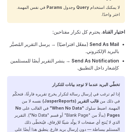
لا يمكنك استخدام
Query
وجدول
Params
في نفس المهمة.
اختر واحدًا.
اختيار القناة.
يحترم كل تكرار مفتاحين:
Send As Mail
(مفعّل افتراضيًا) → يرسل التقرير المُصيَّر
بالبريد الإلكتروني.
Send As Notification
→ ينشر التقرير أيضًا للمستلمين
كإشعار داخل التطبيق.
تخطّي البريد عندما لا توجد بيانات للتكرار
إذا لم ترغب في إرسال رسالة لتكرار يخرج تقريره فارغًا، فتحكّم
في ذلك من
قالب التقرير (JasperReports)
نفسه لا من
المهمة. اضبط سلوك
"When No Data"
في القالب على
No
Pages
(بدلًا من "Blank Page" أو قسم "No Data"). التقرير
الذي لا يُنتج أي صفحات لا يولّد شيئًا للإرفاق، فيُتخطّى ذلك
المستلم ببساطة — دون إرسال بريد فارغ. ينطبق هذا أيضًا على