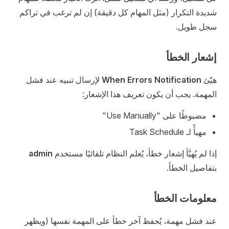
شديدة التكرار (مثل المهام كل دقيقة) إن لم ترغب في تراكم
سجل طويل.
إشعار الخطأ
هيّئ
When Errors Notification
لإرسال تنبيه عند فشل
المهمة. يجب أن يكون تعريف هذا الإشعار:
مضبوطًا على "Use Manually"
مهيأً لـ Task Schedule
إذا لم يُهيَّأ إشعار خطأ، يُعلم النظام تلقائيًا مستخدم
admin
بتفاصيل الخطأ.
معلومات الخطأ
عند فشل مهمة، يُحفظ آخر خطأ على المهمة نفسها (ويظهر