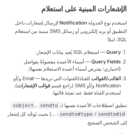
الإشعارات المبنية على استعلام
استخدم نوع الجدولة
Notification
لإرسال إشعارات داخل
التطبيق أو بريد إلكتروني أو رسائل SMS مبنية من استعلام
SQL. املأ:
Query
— استعلام SQL يُعيد بيانات الإشعار.
Query Fields
— أسماء الأعمدة مفصولةً بفواصل
(اختياري؛ يفترض أسماء أعمدة الاستعلام نفسها).
القالب/القوالب
للقناة/القنوات التي تريدها — Email و/أو
Notification و/أو SMS (راجع قسم
قوالب الإشعارات
).
تُستخدم القناة فقط عند تعبئة قالبها.
تنطبق اصطلاحات الأعمدة نفسها (
،
،
subject
sendto
/
، …) بحيث يُوجَّه كل إشعار
sendto#type
sendto#id
إلى الشخص الصحيح.