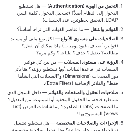
التحقق من الهوية (Authentication)
— هل تستطيع
الدخول إلى النظام أصلاً؟ (تسجيل الدخول، كلمة السر،
LDAP، التحقق بخطوتين، عدد الجلسات)
القوائم والتنقل
— ما عناصر القوائم التي تراها أساساً؟
الصلاحيات على مستوى الأنواع
— لكل نوع ملف أو مستند
(فواتير، أصناف، قيود يومية...) ماذا يمكنك أن تفعل؟
مطالعة؟ تعديل؟ حذف؟ طباعة؟ وكم مرة؟
الرؤية على مستوى السجلات
— من بين كل فواتير
المبيعات في قاعدة البيانات،
أيها
تستطيع رؤيته؟ هنا يأتي
دور المحددات (Dimensions) و"السجلات التي أنشأها
فقط" والفلاتر الإضافية (Extra Filters).
صلاحيات الحقول والصفحات والقوائم
— داخل السجل الذي
تستطيع فتحه، ما الحقول المخفية أو الممنوعة من التعديل؟
ما الصفحات (Tabs) الظاهرة؟ وما شاشات العرض (List
Views) المسموح بها؟
الإجراءات والصلاحيات المخصصة
— هل تستطيع تشغيل
زر/إجراء معين على شاشة؟ وهل تحمل صلاحية مخصصة