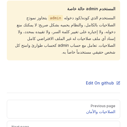
المستخدم admin حالة خاصة
المستخدم الذي كوده/كود دخوله
يتجاوز نموذج
admin
الصلاحيات بالكامل، والنظام يحميه بشكل صريح: لا يمكنك منع
دخوله، ولا إجباره على تغيير كلمة السر، ولا تقييده بمحدد، ولا
إسناد أي ملف صلاحيات له غير الملف الافتراضي كامل
الصلاحيات. تعامل مع حساب admin كحساب طوارئ وامنح كل
شخص حقيقي مستخدماً خاصاً به.
Edit On github
Pager
Previous page
الصلاحيات والأمان
Next page