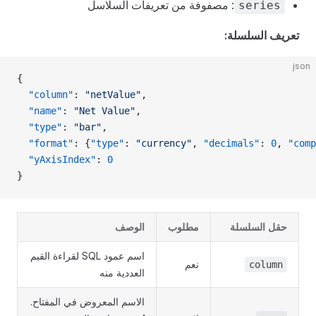
: مصفوفة من تعريفات السلاسل
series
تعريف السلسلة:
json
{
  "column"
: 
"netValue"
,
  "name"
: 
"Net Value"
,
  "type"
: 
"bar"
,
  "format"
: {
"type"
: 
"currency"
, 
"decimals"
: 
0
, 
"comp
  "yAxisIndex"
: 
0
}
حقل السلسلة
مطلوب
الوصف
اسم عمود SQL لقراءة القيم
نعم
column
العددية منه
الاسم المعروض في المفتاح.