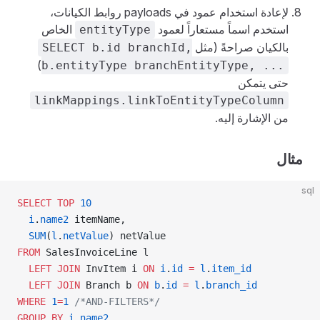
لإعادة استخدام عمود في payloads روابط الكيانات،
استخدم اسماً مستعاراً لعمود
الخاص
entityType
بالكيان صراحةً (مثل
SELECT b.id branchId,
)
b.entityType branchEntityType, ...
حتى يتمكن
linkMappings.linkToEntityTypeColumn
من الإشارة إليه.
مثال
sql
SELECT
 TOP
 10
  i
.
name2
 itemName,
  SUM
(
l
.
netValue
) netValue
FROM
 SalesInvoiceLine l
  LEFT JOIN
 InvItem i 
ON
 i
.
id
 =
 l
.
item_id
  LEFT JOIN
 Branch b 
ON
 b
.
id
 =
 l
.
branch_id
WHERE
 1
=
1
 /*AND-FILTERS*/
GROUP BY
 i
.
name2