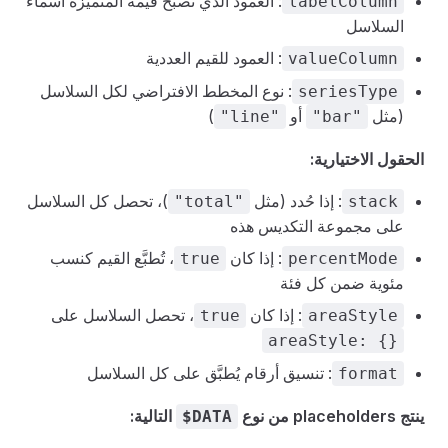
: العمود الذي تصبح قيمه المتميزة أسماء
labelColumn
السلاسل
: العمود للقيم العددية
valueColumn
: نوع المخطط الافتراضي لكل السلاسل
seriesType
(مثل
أو
)
"line"
"bar"
الحقول الاختيارية:
: إذا حُدد (مثل
)، تحصل كل السلاسل
"total"
stack
على مجموعة التكديس هذه
: إذا كان
، تُطبَّع القيم كنسب
true
percentMode
مئوية ضمن كل فئة
: إذا كان
، تحصل السلاسل على
true
areaStyle
areaStyle: {}
: تنسيق أرقام يُطبَّق على كل السلاسل
format
ينتج placeholders من نوع
التالية:
$DATA