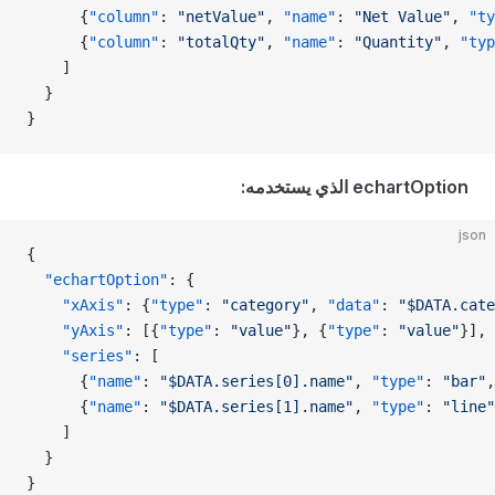
      {
"column"
: 
"netValue"
, 
"name"
: 
"Net Value"
, 
"ty
      {
"column"
: 
"totalQty"
, 
"name"
: 
"Quantity"
, 
"typ
    ]
  }
}
echartOption الذي يستخدمه:
json
{
  "echartOption"
: {
    "xAxis"
: {
"type"
: 
"category"
, 
"data"
: 
"$DATA.cate
    "yAxis"
: [{
"type"
: 
"value"
}, {
"type"
: 
"value"
}],
    "series"
: [
      {
"name"
: 
"$DATA.series[0].name"
, 
"type"
: 
"bar"
,
      {
"name"
: 
"$DATA.series[1].name"
, 
"type"
: 
"line"
    ]
  }
}