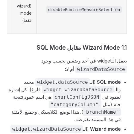
(wizard
في م
disableRuntimeMeasureSelection
mode
وقت 
فقط)
الاف
انظر ا
1.1 Wizard Mode مقابل SQL Mode
يعمل الـwidget في أحد وضعَين بحسب وجود
أم لا:
wizardDataSource
SQL mode
(الـ
محدد
widget.dataSource
والـ
فارغ): كل إشارة
widget.wizardDataSource
لعمود في
هي اسم عمود نتيجة
chartConfigJSON
خام (مثل
"categoryColumn":
). هذا الوضع الكلاسيكي وجميع الأمثلة
"branchName"
في هذا المستند تفترضه.
Wizard mode
(الـ
widget.wizardDataSource