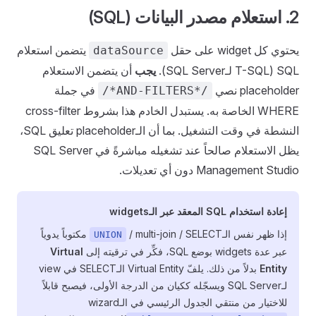
2. استعلام مصدر البيانات (SQL)
يحتوي كل widget على حقل
يتضمن استعلام
dataSource
SQL (T-SQL لـSQL Server).
يجب
أن يتضمن الاستعلام
placeholder نصي
في جملة
/*AND-FILTERS*/
WHERE الخاصة به. يستبدل الخادم هذا بشروط cross-filter
النشطة في وقت التشغيل. بما أن الـplaceholder تعليق SQL،
يظل الاستعلام صالحاً عند تشغيله مباشرةً في SQL Server
Management Studio دون أي تعديلات.
إعادة استخدام SQL المعقد عبر الـwidgets
إذا ظهر نفس الـ
/ multi-join / SELECT مكتوباً يدوياً
UNION
عبر عدة widgets بوضع SQL، فكِّر في ترقيته إلى
Virtual
Entity
بدلاً من ذلك. يلفّ Virtual Entity الـSELECT في view
لـSQL Server ويسجّله ككيان من الدرجة الأولى، فيصبح قابلاً
للاختيار من منتقي الجدول الرئيسي في الـwizard