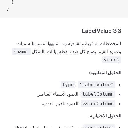
  }
}
3.3 LabelValue
للمخططات الدائرية والقمعية وما شابهها: عمود للتسميات
وعمود للقيم. يصبح كل صف نقطة بيانات بالشكل
{name,
.
value}
الحقول المطلوبة:
:
type
"LabelValue"
: العمود لأسماء العناصر
labelColumn
: العمود للقيم العددية
valueColumn
الحقول الاختيارية:
: نص يُعرض في وسط مخطط donut
centerText