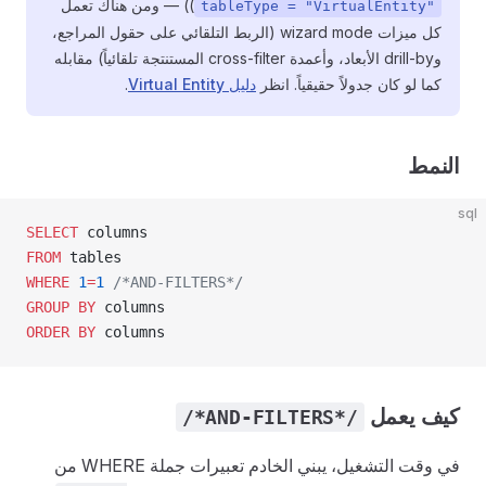
(
) — ومن هناك تعمل
tableType = "VirtualEntity"
كل ميزات wizard mode (الربط التلقائي على حقول المراجع،
وdrill-by الأبعاد، وأعمدة cross-filter المستنتجة تلقائياً) مقابله
كما لو كان جدولاً حقيقياً. انظر
دليل Virtual Entity
.
النمط
sql
SELECT
 columns
FROM
 tables
WHERE
 1
=
1
 /*AND-FILTERS*/
GROUP BY
 columns
ORDER BY
 columns
كيف يعمل
/*AND-FILTERS*/
في وقت التشغيل، يبني الخادم تعبيرات جملة WHERE من