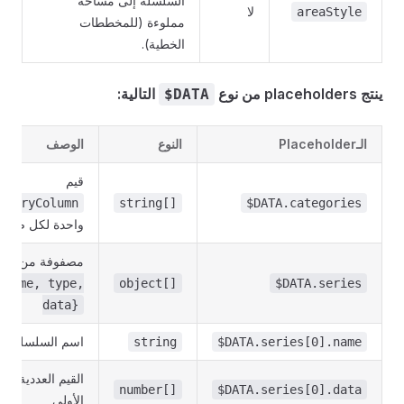
السلسلة إلى مساحة
لا
areaStyle
مملوءة (للمخططات
الخطية).
ينتج placeholders من نوع
التالية:
$DATA
الـPlaceholder
النوع
الوصف
قيم
egoryColumn
string[]
$DATA.categories
واحدة لكل صف
مصفوفة من كائن
{name, type,
object[]
$DATA.series
data}
اسم السلسلة الأ
string
$DATA.series[0].name
القيم العددية لل
number[]
$DATA.series[0].data
الأولى