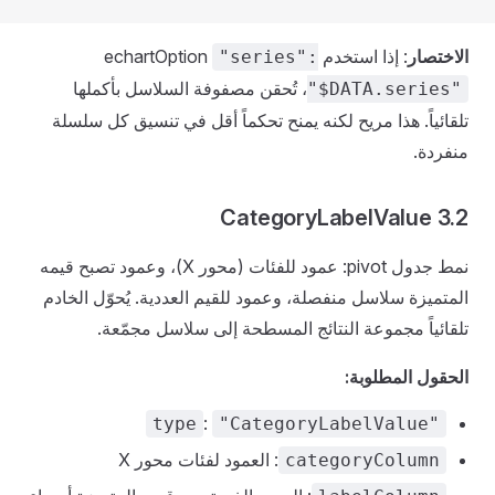
الاختصار
: إذا استخدم echartOption
"series":
، تُحقن مصفوفة السلاسل بأكملها
"$DATA.series"
تلقائياً. هذا مريح لكنه يمنح تحكماً أقل في تنسيق كل سلسلة
منفردة.
3.2 CategoryLabelValue
نمط جدول pivot: عمود للفئات (محور X)، وعمود تصبح قيمه
المتميزة سلاسل منفصلة، وعمود للقيم العددية. يُحوّل الخادم
تلقائياً مجموعة النتائج المسطحة إلى سلاسل مجمّعة.
الحقول المطلوبة:
:
type
"CategoryLabelValue"
: العمود لفئات محور X
categoryColumn