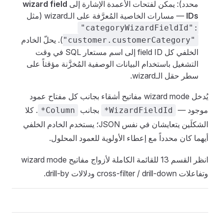
محدد): يمكن لفتحات الأعمدة الإشارة إلى
wizard field
IDs
— مسارات الخاصية المُعرَّفة على الـwizard (مثل
"categoryWizardFieldId":
). يحلّ الخادم
"customer.customerCategory"
الخلفي كل field ID إلى اسم مستعار SQL في وقت
التشغيل باستخدام البيانات الوصفية المُخزَّنة مؤقتاً على
سطر حقل الـwizard.
يُدخل wizard mode مفاتيح أشقاء بجانب كل مفتاح عمود
موجود —
بجانب
. كلا
*Column
*WizardFieldId
الشكلَين يتعايشان في نفس JSON؛ يستخدم الخادم الخلفي
أيهما كان محدداً مع إعطاء الأولوية للعمود المحلول.
انظر القسم 13 للقائمة الكاملة لأزواج مفاتيح wizard mode
وتفاعلات cross-filter / drill-down ودلالات drill-by.