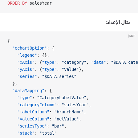
ORDER BY
 salesYear
مثال الإعداد:
json
{
  "echartOption"
: {
    "legend"
: {},
    "xAxis"
: {
"type"
: 
"category"
, 
"data"
: 
"$DATA.cate
    "yAxis"
: {
"type"
: 
"value"
},
    "series"
: 
"$DATA.series"
  },
  "dataMapping"
: {
    "type"
: 
"CategoryLabelValue"
,
    "categoryColumn"
: 
"salesYear"
,
    "labelColumn"
: 
"branchName"
,
    "valueColumn"
: 
"netValue"
,
    "seriesType"
: 
"bar"
,
    "stack"
: 
"total"