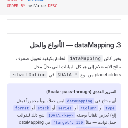
ORDER BY
 netValue 
DESC
3. dataMapping — الأنواع والحل
يخبر كائن
الخادمَ بكيفية تحويل صفوف
dataMapping
نتائج الاستعلام إلى هياكل البيانات التي تحلّ محل
placeholders من نوع
في
.
echartOption
$DATA.*
التمرير العددي (Scalar pass-through)
أي مفتاح في
ليس حقلاً بنيوياً محجوزاً (مثل
dataMapping
أو
أو
أو
أو
format
stack
series
*Column
type
إلخ) يُعرَض تلقائياً بوصفه
. يتيح ذلك للقوالب
$DATA.<key>
حمل ثوابت — مثلاً
في dataMapping
"target": 150