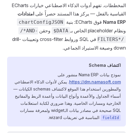
المخططات. تفهم أدوات الذكاء الاصطناعي خيارات ECharts
القياسية بالفعل — يركز هذا المستند حصراً على
امتدادات
Nama ERP
فوق ECharts: بنية
chartConfigJSON
ونظام placeholder الخاص بـ
وحقن
/*AND-
$DATA
في SQL وروابط cross-filter وتعيينات drill-
FILTERS*/
down وصيغة الاستيراد الجماعي.
اكتشاف Schema
نموذج بيانات Nama ERP منشور على
https://dm.namasoft.com
. يمكن لأدوات الذكاء الاصطناعي
والمطورين استخدام هذا الموقع لاكتشاف schemas الكيانات —
أسماء الجداول والأعمدة وأنواع البيانات وأعمدة الربط والمفاتيح
الخارجية ومسارات الخاصية. وهذا ضروري لكتابة استعلامات
SQL صحيحة في مصادر بيانات الـwidget ولمعرفة مسارات
المناسبة في تعريفات wizard.
fieldId