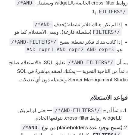
روابط cross-filter الخاصة بالـwidget ويستبدل
/*AND-
بها:
FILTERS*/
إذا لم تكن هناك فلاتر نشطة: يُحذف
/*AND-
(سلسلة فارغة)، ويبقى الاستعلام كما هو
FILTERS*/
إذا كانت هناك فلاتر نشطة: يصبح
/*AND-FILTERS*/
هو
AND expr1 AND expr2 AND expr3
بما أن
تعليق SQL، فالاستعلام صالح
/*AND-FILTERS*/
دائماً من الناحية النحوية — يمكنك لصقه مباشرةً في SQL
Server Management Studio وتشغيله دون أي تعديلات.
قواعد الاستعلام
دائماً أدرج
— حتى لو لم يكن
/*AND-FILTERS*/
للـwidget روابط cross-filter. يتوقعها الخادم.
يُسمح بوجود عدة placeholders من نوع
/*AND-