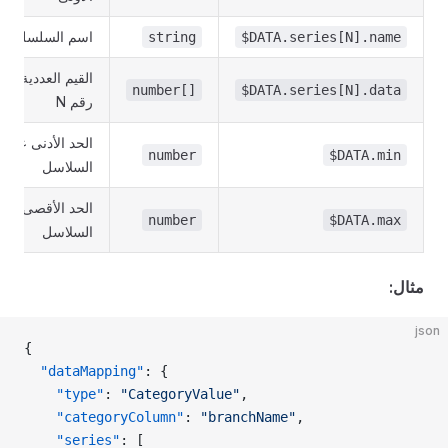
اسم السلسلة رقم
string
$DATA.series[N].name
القيم العددية لل
number[]
$DATA.series[N].data
رقم N
الحد الأدنى عبر 
number
$DATA.min
السلاسل
الحد الأقصى عبر
number
$DATA.max
السلاسل
مثال:
json
{
  "dataMapping"
: {
    "type"
: 
"CategoryValue"
,
    "categoryColumn"
: 
"branchName"
,
    "series"
: [