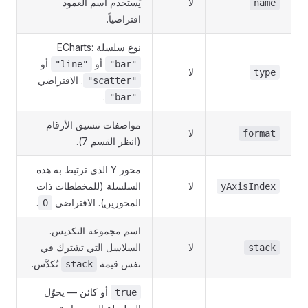
لا
يُستخدم اسم العمود
name
افتراضياً.
نوع سلسلة ECharts:
أو
أو
"line"
"bar"
لا
type
. الافتراضي
"scatter"
.
"bar"
مواصفات تنسيق الأرقام
لا
format
(انظر القسم 7).
محور Y الذي ترتبط به هذه
لا
السلسلة (للمخططات ذات
yAxisIndex
المحورين). الافتراضي
.
0
اسم مجموعة التكديس.
لا
السلاسل التي تشترك في
stack
نفس قيمة
تُكدَّس.
stack
أو كائن — يحوّل
true