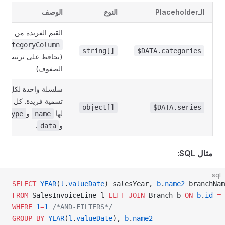
الـPlaceholder
النوع
الوصف
القيم الفريدة من
categoryColumn
string[]
$DATA.categories
(يحافظ على ترتيب
الصفوف)
سلسلة واحدة لكل
تسمية فريدة. كل منها
object[]
$DATA.series
لها
و
type
name
و
.
data
مثال SQL:
sql
SELECT
 YEAR
(
l
.
valueDate
) salesYear, 
b
.
name2
 branchNam
FROM
 SalesInvoiceLine l 
LEFT JOIN
 Branch b 
ON
 b
.
id
 =
 
WHERE
 1
=
1
 /*AND-FILTERS*/
GROUP BY
 YEAR
(
l
.
valueDate
), 
b
.
name2