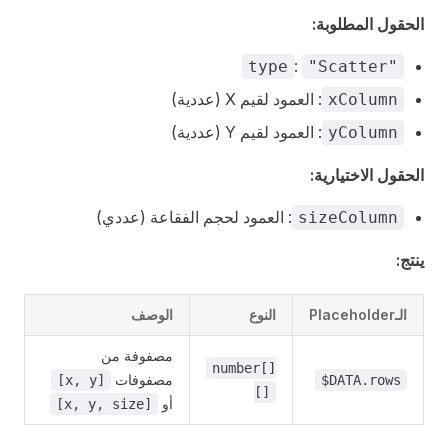
الحقول المطلوبة:
:
type
"Scatter"
: العمود لقيم X (عددية)
xColumn
: العمود لقيم Y (عددية)
yColumn
الحقول الاختيارية:
: العمود لحجم الفقاعة (عددي)
sizeColumn
ينتج:
الـPlaceholder
النوع
الوصف
مصفوفة من
number[]
مصفوفات
[x, y]
$DATA.rows
[]
أو
[x, y, size]