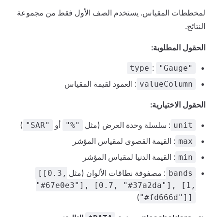
لمخططات المقياس. يستخدم الصف الأول فقط من مجموعة
النتائج.
الحقول المطلوبة:
:
type
"Gauge"
: العمود لقيمة المقياس
valueColumn
الحقول الاختيارية:
: سلسلة وحدة العرض (مثل
أو
)
"SAR"
"%"
unit
: القيمة القصوى لمقياس المؤشر
max
: القيمة الدنيا لمقياس المؤشر
min
: مصفوفة نطاقات الألوان (مثل
[[0.3,
bands
"#67e0e3"], [0.7, "#37a2da"], [1,
)
"#fd666d"]]