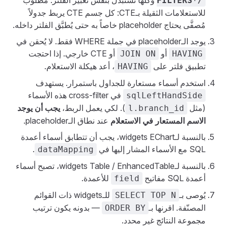
وكلها تُستبدل بنفس تعبير الفلتر. مطلوب
FILTERS*/
للاستعلامات الثقيلة بـCTE: كل جسم CTE يربط جدولاً
مُصفَّى يحتاج placeholder خاصاً به حتى يُطبَّق الفلتر داخله.
يوجد الـplaceholder في جملة WHERE فقط. لا يُحقن في
أو
أو CTE خارجي. إذا احتجت
JOIN ON
HAVING
تطبيق فلتر على
، أعد هيكلة الاستعلام.
HAVING
استخدم أسماء مستعارة للجداول باستمرار. يستهدف
في cross-filter هذه الأسماء
sqlLeftHandSide
(مثل
). لكي يعمل الربط،
يجب أن يوجد
l.branch_id
الاسم المستعار في الاستعلام
عند نطاق الـplaceholder.
بالنسبة لـwidgets EChart، يجب أن تتطابق أسماء أعمدة
SQL مع الأسماء المشار إليها في
.
dataMapping
بالنسبة لـwidgets Table / EnhancedTable، تصبح أسماء
أعمدة SQL مفاتيح
للأعمدة.
field
يُوصى بـ
للـwidgets ذات القوائم
SELECT TOP N
المصنّفة. اقرنها بـ
— بدونه يكون ترتيب
ORDER BY
مجموعة النتائج غير محدد.