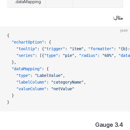
dataMapping.
مثال:
json
{
  "echartOption"
: {
    "tooltip"
: {
"trigger"
: 
"item"
, 
"formatter"
: 
"{b}:
    "series"
: [{
"type"
: 
"pie"
, 
"radius"
: 
"60%"
, 
"data
  },
  "dataMapping"
: {
    "type"
: 
"LabelValue"
,
    "labelColumn"
: 
"categoryName"
,
    "valueColumn"
: 
"netValue"
  }
}
3.4 Gauge