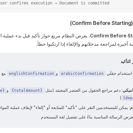
ser confirms execution → Document is committed
C)
Confirm Before St
، يعرض النظام مربع حوار تأكيد قبل بدء عملية ال
خيرة لمراجعة مدخلاتهم والإلغاء إذا ارتكبوا خطأ.
التأكيد
 استخدام حقلَي
و
مع ص
englishConfirmation
arabicConfirmation
اميكي
: دعم مراجع الحقول من العنصر المعتمَد (مثل
و
e}
{totalAmount}
)
{dep
م
: يمكن للمستخدمين النقر على "تأكيد" للمتابعة أو "إلغاء" لإيقاف عملية الموا
يعرض الرسالة المناسبة بناءً على تفضيل لغة المستخدم