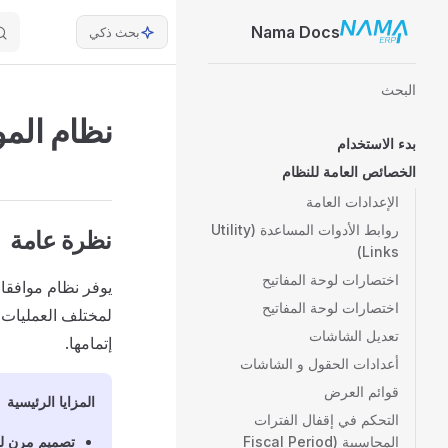
ain Navigation
Nama Docs
بحث ذكي
Skip to content
Sidebar Navigation
البحث
نظام المو
بدء الاستخدام
الخصائص العامة للنظام
الإعدادات العامة
روابط الأدوات المساعدة (Utility
نظرة عامة
Links)
اختصارات لوحة المفاتيح
اختصارات لوحة المفاتيح
لمختلف العمليات ا
تعديل الشاشات
إتمامها.
أعدادات الحقول و الشاشات
قوائم العرض
المزايا الرئيسية
التحكم في إقفال الفترات
المحاسبية (Fiscal Period
تصميم مرن ل