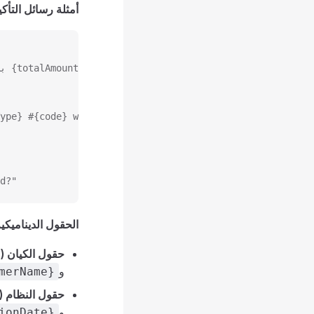
أمثلة رسائل التأك
"تأكيد: هل أنت متأكد من طلب الموافقة على {entityType} رقم {code} بمبلغ {totalAmount} للقسم {department.name1}؟"
ype} #{code} with amount {totalAmount} for department {d
d?"
الحقول الديناميكية
حقول الكيان (Entity Fields)
و
merName}
حقول النظام (System Fields)
و
ionDate}