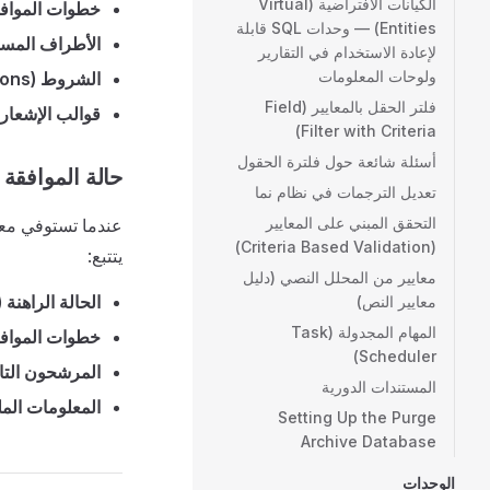
الكيانات الافتراضية (Virtual
خطوات الموافقة (val Steps
Entities) — وحدات SQL قابلة
الأطراف المسؤولة (e Parties
لإعادة الاستخدام في التقارير
ولوحات المعلومات
الشروط (Conditions)
فلتر الحقل بالمعايير (Field
قوالب الإشعارات (tion Templates
Filter with Criteria)
أسئلة شائعة حول فلترة الحقول
حالة الموافقة (Approval Case
تعديل الترجمات في نظام نما
التحقق المبني على المعايير
عندما تستوفي معام
(Criteria Based Validation)
يتتبع:
معايير من المحلل النصي (دليل
الحالة الراهنة (Current Status)
معايير النص)
المهام المجدولة (Task
خطوات الموافقة (val Steps
Scheduler)
المرشحون التاليون (idates
المستندات الدورية
المعلومات الملخصة (ormation
Setting Up the Purge
Archive Database
الوحدات