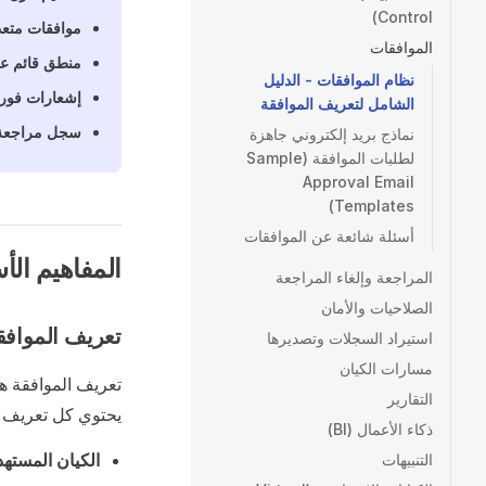
Control)
موافقات متعد
الموافقات
منطق قائم عل
نظام الموافقات - الدليل
إشعارات فوري
الشامل لتعريف الموافقة
سجل مراجعة
نماذج بريد إلكتروني جاهزة
لطلبات الموافقة (Sample
Approval Email
Templates)
أسئلة شائعة عن الموافقات
المفاهيم الأ
المراجعة وإلغاء المراجعة
الصلاحيات والأمان
تعريف الموافقة (val Definition
استيراد السجلات وتصديرها
مسارات الكيان
تعريف الموافقة ه
التقارير
يحتوي كل تعريف 
ذكاء الأعمال (BI)
الكيان المستهدف ( Entity
التنبيهات