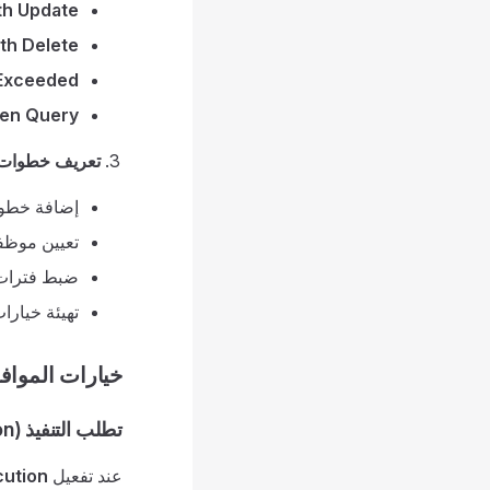
th Update
th Delete
 Exceeded
en Query
تعريف خطوات 
إضافة خطو
تعيين موظفي
ضبط فترات 
تهيئة خيارا
خيارات المواف
تطلب التنفيذ (Require Execution)
عند تفعيل
cution