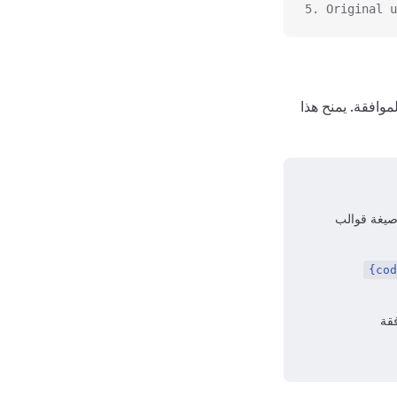
5. Original u
موافقة. يمنح هذا
يغة قوالب
{cod
فقة