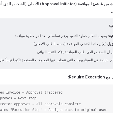
وة من
مُنشئ الموافقة (Approval Initiator)
الأصلي (الشخص الذي أن
ي.
يذ
ية
: يضيف النظام خطوة التنفيذ برقم تسلسلي بعد آخر خطوة موافقة
ؤول
: يُعيَّن دائماً لمُنشئ الموافقة (مقدم الطلب الأصلي)
 أن الشخص الذي طلب الموافقة يؤكد التنفيذ النهائي
م
: شائعة في السيناريوهات التي تتطلب فيها المعاملات المعتمدة تأكيداً نهائياً قبل
Require:
es Invoice → Approval triggered
proves → Next step
rector approves → All approvals complete
ates "Execution Step" → Assigns back to original user