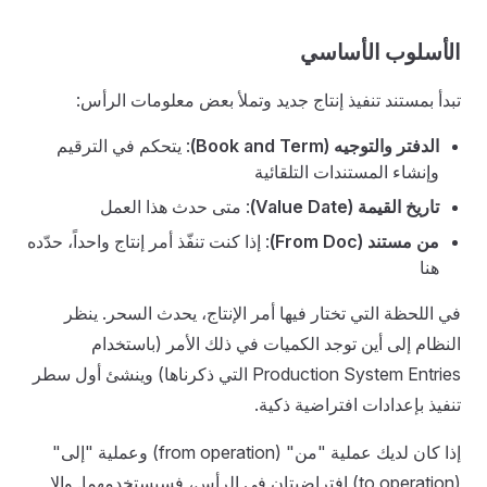
الأسلوب الأساسي
تبدأ بمستند تنفيذ إنتاج جديد وتملأ بعض معلومات الرأس:
الدفتر والتوجيه (Book and Term)
: يتحكم في الترقيم
وإنشاء المستندات التلقائية
تاريخ القيمة (Value Date)
: متى حدث هذا العمل
من مستند (From Doc)
: إذا كنت تنفّذ أمر إنتاج واحداً، حدّده
هنا
في اللحظة التي تختار فيها أمر الإنتاج، يحدث السحر. ينظر
النظام إلى أين توجد الكميات في ذلك الأمر (باستخدام
Production System Entries التي ذكرناها) وينشئ أول سطر
تنفيذ بإعدادات افتراضية ذكية.
إذا كان لديك عملية "من" (from operation) وعملية "إلى"
(to operation) افتراضيتان في الرأس، فسيستخدمهما. وإلا