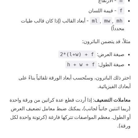
- الارتفاع
h
- قيمة اللسان
f
,
,
- أبعاد القالب (إذا كان قالب طيات
ml
mw
mh
محدداً)
مثلاً، قد يتضمن الباترون:
صيغة العرض:
2*(l+w) + f
صيغة الطول:
h + w + f
اختر ذلك الباترون، وستُحسب أبعاد الورقة تلقائياً بناءً على
أبعادك الفيزيائية.
معاملات التضعيف
: إذا أردت قطع عدة كراتين من ورقة واحدة
(ربما اثنتين جانباً لجانب)، يمكنك ضبط معامل تضعيف العرض
أو الطول. معظم المواصفات تتركها فارغة (كرتونة واحدة لكل
ورقة).