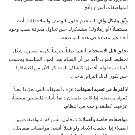
المواصفات أسرع وأدق.
وثّق بشكل وافٍ
: استخدم حقول الوصف والملاحظات. أنت
مستقبلاً (أو زملاؤك) ستشكرك حين تحاول معرفة سبب وجود
أبعاد غير معتادة في هذه المواصفة.
تحقق قبل الاستخدام
: أنشئ طلباً تجريبياً بكمية صغيرة، شغّل
تخطيط المواد، تأكد من أن النظام يجد المواد المناسبة ويحسب
كميات معقولة. أفضل اكتشاف المشاكل الآن من اكتشافها
حين يكون لديك التزام إنتاجي.
لا تُفرط في تحديد الطبقات
: عرّف الطبقات التي تخزّنها فعلاً
كمواد منفصلة. إذا كانت طبقتان دائماً تأتيان مُلصقتين مسبقاً،
عرّفهما كطبقة واحدة في النظام.
مواصفات خاصة بالعملاء
: لا تحاول مشاركة المواصفات بين
العملاء إذا اختلفت الأبعاد ولو قليلاً. أنشئ مواصفات منفصلة.