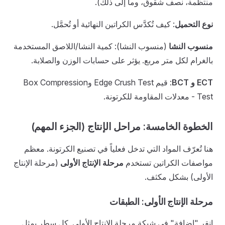
منتظمة، نصف شقوق، وما إلى ذلك).
نوع التحميل
: كيف تُكدَّس الكراتين النهائية أو تُحمَّل.
منسوب النشا
(منسوب النشا): كمية النشا/اللاصق المستخدمة
بالغرام لكل متر مربع. يؤثر على حسابات الوزن والصلابة.
ECT و BCT
: قيم Edge Crush Test وBox Compression
Test - معدلات المقاومة للكرتونة.
الخطوة الخامسة: مراحل الإنتاج (الجزء المهم)
هنا تُعرّف المواد التي تدخل فعلياً في تصنيع الكرتونة. معظم
مواصفات الكراتين تستخدم
مرحلة الإنتاج الأولى
(مرحلة الإنتاج
الأولى) بشكل مكثف.
مرحلة الإنتاج الأولى: الطبقات
انقر "إضافة" في شبكة مرحلة الإنتاج الأولى. كل سطر يمثل