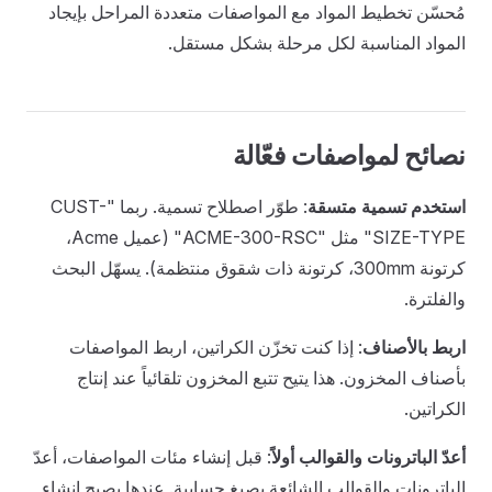
مُحسّن تخطيط المواد مع المواصفات متعددة المراحل بإيجاد
المواد المناسبة لكل مرحلة بشكل مستقل.
نصائح لمواصفات فعّالة
استخدم تسمية متسقة
: طوّر اصطلاح تسمية. ربما "CUST-
SIZE-TYPE" مثل "ACME-300-RSC" (عميل Acme،
كرتونة 300mm، كرتونة ذات شقوق منتظمة). يسهّل البحث
والفلترة.
اربط بالأصناف
: إذا كنت تخزّن الكراتين، اربط المواصفات
بأصناف المخزون. هذا يتيح تتبع المخزون تلقائياً عند إنتاج
الكراتين.
أعدّ الباترونات والقوالب أولاً
: قبل إنشاء مئات المواصفات، أعدّ
الباترونات والقوالب الشائعة بصيغ حسابية. عندها يصبح إنشاء