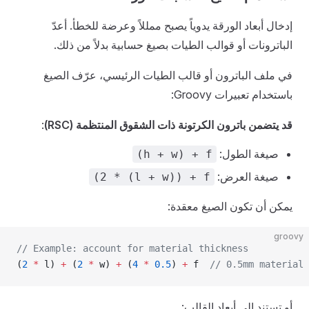
إدخال أبعاد الورقة يدوياً يصبح ممللاً وعرضة للخطأ. أعدّ
الباترونات أو قوالب الطيات بصيغ حسابية بدلاً من ذلك.
في ملف الباترون أو قالب الطيات الرئيسي، عرّف الصيغ
باستخدام تعبيرات Groovy:
قد يتضمن باترون الكرتونة ذات الشقوق المنتظمة (RSC)
:
صيغة الطول:
(h + w) + f
صيغة العرض:
(2 * (l + w)) + f
يمكن أن تكون الصيغ معقدة:
groovy
// Example: account for material thickness
(
2
 *
 l) 
+
 (
2
 *
 w) 
+
 (
4
 *
 0.5
) 
+
 f  
// 0.5mm material 
أو تستند إلى أبعاد القالب: