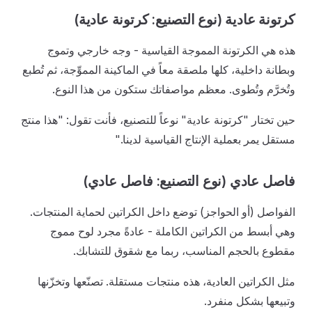
كرتونة عادية (نوع التصنيع: كرتونة عادية)
هذه هي الكرتونة المموجة القياسية - وجه خارجي وتموج
وبطانة داخلية، كلها ملصقة معاً في الماكينة المموِّجة، ثم تُطبع
وتُخرَّم وتُطوى. معظم مواصفاتك ستكون من هذا النوع.
حين تختار "كرتونة عادية" نوعاً للتصنيع، فأنت تقول: "هذا منتج
مستقل يمر بعملية الإنتاج القياسية لدينا."
فاصل عادي (نوع التصنيع: فاصل عادي)
الفواصل (أو الحواجز) توضع داخل الكراتين لحماية المنتجات.
وهي أبسط من الكراتين الكاملة - عادةً مجرد لوح مموج
مقطوع بالحجم المناسب، ربما مع شقوق للتشابك.
مثل الكراتين العادية، هذه منتجات مستقلة. تصنّعها وتخزّنها
وتبيعها بشكل منفرد.