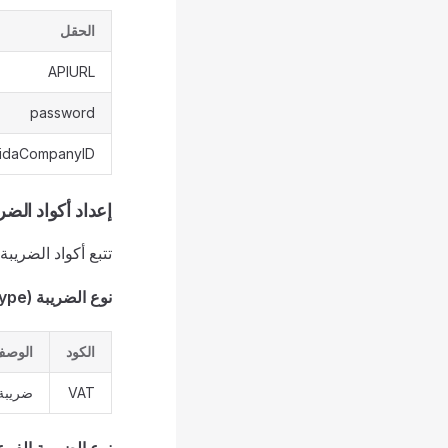
الحقل
APIURL
password
hidaCompanyID
إعداد أكواد الضريبة (Configuration
تتبع أكواد الضريبة في الإمارات معيار 305
نوع الضريبة (Tax Type)
الكود
الوص
VAT
ضريبة 