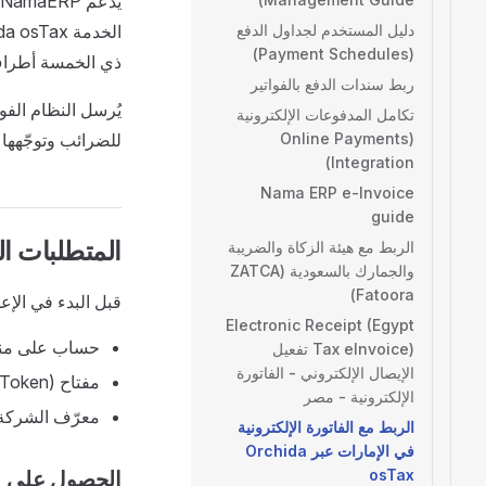
دليل المستخدم لجداول الدفع
(Payment Schedules)
ذي الخمسة أطراف المبني ع
ربط سندات الدفع بالفواتير
تكامل المدفوعات الإلكترونية
(Online Payments
للضرائب وتوجّهها إل
Integration)
Nama ERP e-Invoice
guide
المتطلبات الأساسية (
الربط مع هيئة الزكاة والضريبة
والجمارك بالسعودية (ZATCA
Fatoora)
قبل البدء في الإعد
Electronic Receipt (Egypt
حساب على منصة ida osTax
Tax eInvoice) تفعيل
الإيصال الإلكتروني - الفاتورة
مفتاح API (Bearer Token) من لوحة تحكم Orchida
الإلكترونية - مصر
معرّف الشركة (Company ID) من لوحة تحكم a
الربط مع الفاتورة الإلكترونية
في الإمارات عبر Orchida
osTax
الحصول على بيانا