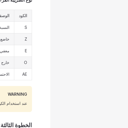
نوع الضريبة الفرعي (ubType
الكود
الوص
S
النسبة 
Z
خاضع 
E
معفي 
O
خارج ا
AE
الاحت
WARNING
عند استخدام الك
الخطوة الثالثة: إعداد العم