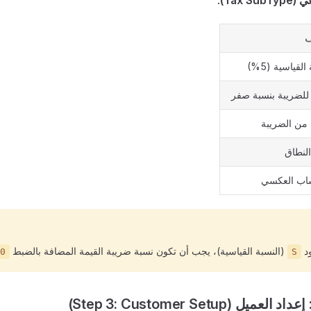
Tax S)
:
ف
القياسية (5%)
للضريبة بنسبة صفر
من الضريبة
لنطاق
ساب العكسي
ود
(النسبة القياسية)، يجب أن تكون نسبة ضريبة القيمة المضافة بالضبط
0
S
يل (Step 3: Customer Setup)