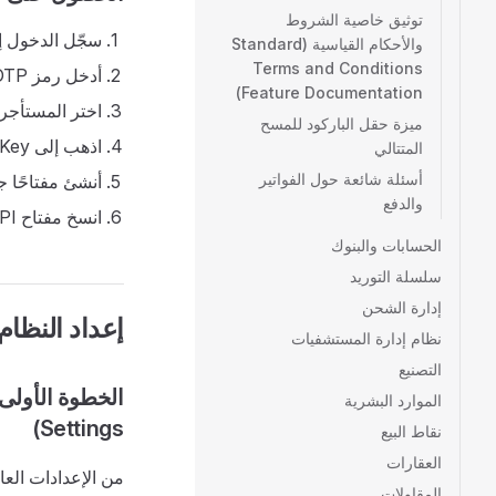
توثيق خاصية الشروط
سجّل الدخول إلى 
والأحكام القياسية (Standard
Terms and Conditions
أدخل رمز OTP المُرسَل إلى بريدك الإلكتروني
Feature Documentation)
اختر المستأجر 
ميزة حقل الباركود للمسح
اذهب إلى Security > Generate Key
المتتالي
أسئلة شائعة حول الفواتير
أنشئ مفتاحًا جد
والدفع
انسخ مفتاح API ومعرّف الشركة
الحسابات والبنوك
سلسلة التوريد
إدارة الشحن
إعداد النظام (stem Setup
نظام إدارة المستشفيات
التصنيع
الموارد البشرية
Settings)
نقاط البيع
العقارات
من الإعدادات العام
المقاولات