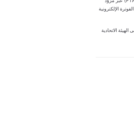
يدعم NamaERP إرسال الفواتير الإلكترونية إلى الهيئة الاتحادية للضرائب في الإمارات (FTA) عبر مزوّد
مزوّد خدمة معتمدًا (ASP) ضمن نموذج الفوترة الإلكترونية
ات الضريبة إلى الهيئة الاتحادية