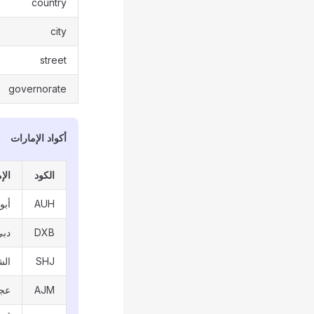
country
city
street
governorate
أكواد الإمارات
الكود
الإ
AUH
أبو
DXB
دبي
SHJ
الش
AJM
عج