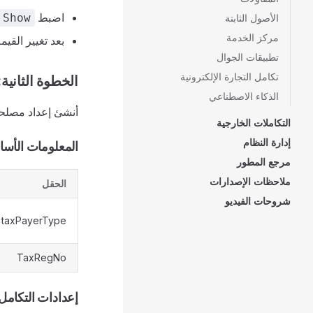
اضبط
 Show
الأصول الثابتة
مركز الخدمة
بعد تغيير القيمة قم
تطبيقات الجوال
تكامل التجارة الإلكترونية
الخطوة الثانية: إعداد مصل
الذكاء الاصطناعي
أنشئ إعداد مصلحة ض
التكاملات الخارجية
إدارة النظام
المعلومات الأساسية (ormation
مرجع المطور
ملاحظات الإصدارات
الحقل
شروحات الفيديو
taxPayerType
TaxRegNo
إعدادات التكامل (egration Settings