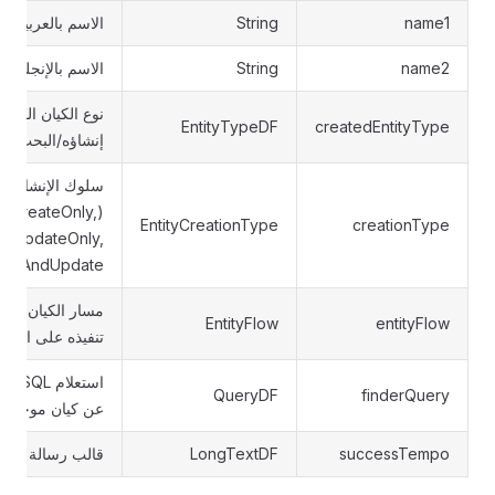
name1
String
الاسم بالعربية
name2
String
الاسم بالإنجليزية
نوع الكيان المراد
EntityTypeDF
createdEntityType
إنشاؤه/البحث عن
سلوك الإنشاء
(CreateOnly,
EntityCreationType
creationType
UpdateOnly,
ateAndUpdate)
مسار الكيان المر
EntityFlow
entityFlow
تنفيذه على الكيا
استعلام L
QueryDF
finderQuery
عن كيان موجود
successTempo
LongTextDF
قالب رسالة النجا