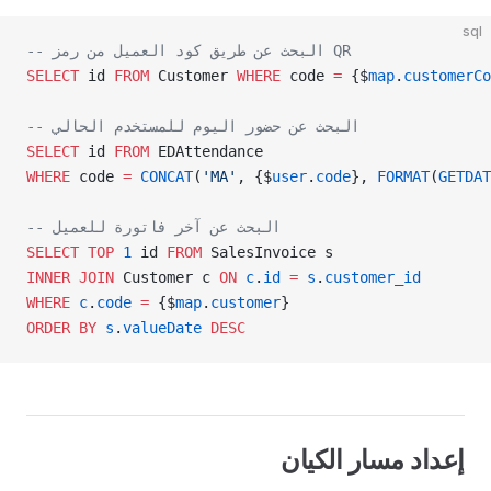
sql
-- البحث عن طريق كود العميل من رمز QR
SELECT
 id 
FROM
 Customer 
WHERE
 code 
=
 {$
map
.
customerCo
-- البحث عن حضور اليوم للمستخدم الحالي
SELECT
 id 
FROM
 EDAttendance 
WHERE
 code 
=
 CONCAT
(
'MA'
, {$
user
.
code
}, 
FORMAT
(
GETDAT
-- البحث عن آخر فاتورة للعميل
SELECT
 TOP
 1
 id 
FROM
 SalesInvoice s 
INNER JOIN
 Customer c 
ON
 c
.
id
 =
 s
.
customer_id
WHERE
 c
.
code
 =
 {$
map
.
customer
}
ORDER BY
 s
.
valueDate
 DESC
إعداد مسار الكيان