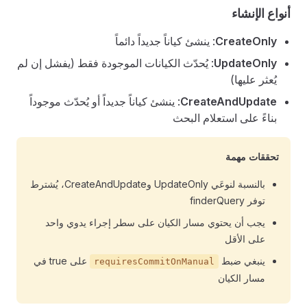
أنواع الإنشاء
CreateOnly
: ينشئ كياناً جديداً دائماً
UpdateOnly
: يُحدّث الكيانات الموجودة فقط (يفشل إن لم
يُعثر عليها)
CreateAndUpdate
: ينشئ كياناً جديداً أو يُحدّث موجوداً
بناءً على استعلام البحث
تحققات مهمة
بالنسبة لنوعَي UpdateOnly وCreateAndUpdate، يُشترط
توفر finderQuery
يجب أن يحتوي مسار الكيان على سطر إجراء يدوي واحد
على الأقل
ينبغي ضبط
على true في
requiresCommitOnManual
مسار الكيان