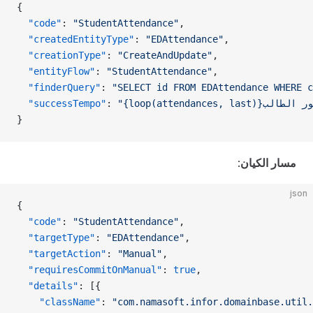
{
  "code"
: 
"StudentAttendance"
,
  "createdEntityType"
: 
"EDAttendance"
,
  "creationType"
: 
"CreateAndUpdate"
,
  "entityFlow"
: 
"StudentAttendance"
,
  "finderQuery"
: 
"SELECT id FROM EDAttendance WHERE c
  "successTempo"
: 
}
مسار الكيان
:
json
{
  "code"
: 
"StudentAttendance"
,
  "targetType"
: 
"EDAttendance"
,
  "targetAction"
: 
"Manual"
,
  "requiresCommitOnManual"
: 
true
,
  "details"
: [{
    "className"
: 
"com.namasoft.infor.domainbase.util.