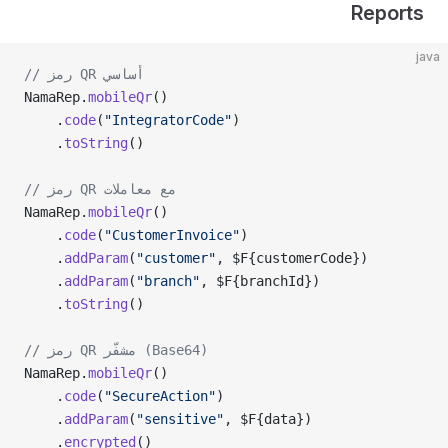
Reports
java
// رمز QR أساسي
NamaRep.
mobileQr
()
    .
code
(
"IntegratorCode"
)
    .
toString
()
// رمز QR مع معاملات
NamaRep.
mobileQr
()
    .
code
(
"CustomerInvoice"
)
    .
addParam
(
"customer"
, $F{customerCode})
    .
addParam
(
"branch"
, $F{branchId})
    .
toString
()
// رمز QR مشفّر (Base64)
NamaRep.
mobileQr
()
    .
code
(
"SecureAction"
)
    .
addParam
(
"sensitive"
, $F{data})
    .
encrypted
()