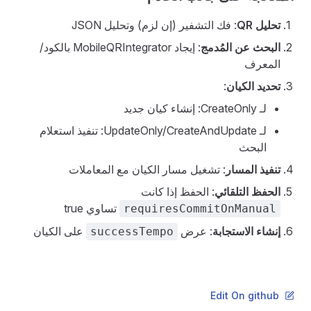
تحليل QR
: فك التشفير (إن لزم) وتحليل JSON
البحث عن المُدمج
: إيجاد MobileQRIntegrator بالكود/
المعرف
تحديد الكيان
:
لـ CreateOnly: إنشاء كيان جديد
لـ UpdateOnly/CreateAndUpdate: تنفيذ استعلام
البحث
تنفيذ المسار
: تشغيل مسار الكيان مع المعاملات
الحفظ التلقائي
: الحفظ إذا كانت
تساوي true
requiresCommitOnManual
إنشاء الاستجابة
: عرض
على الكيان
successTempo
Edit On github