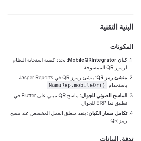
البنية التقنية
المكونات
كيان MobileQRIntegrator
: يحدد كيفية استجابة النظام
لرموز QR الممسوحة
منشئ رمز QR
: ينشئ رموز QR في Jasper Reports
باستخدام
NamaRep.mobileQr()
الماسح الضوئي للجوال
: ماسح QR مبني على Flutter في
تطبيق نما ERP للجوال
تكامل مسار الكيان
: ينفذ منطق العمل المخصص عند مسح
رمز QR
تدفق البيانات