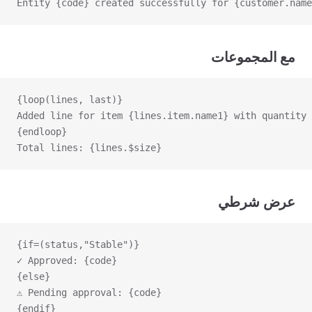
Entity {code} created successfully for {customer.name
مع المجموعات
{loop(lines, last)}
Added line for item {lines.item.name1} with quantity 
{endloop}
Total lines: {lines.$size}
عرض شرطي
{if=(status,"Stable")}
✓ Approved: {code}
{else}
⚠ Pending approval: {code}
{endif}