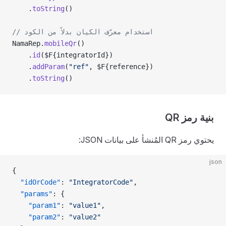
    .
toString
()
// استخدام معرّف الكيان بدلاً من الكود
NamaRep.
mobileQr
()
    .
id
($F{integratorId})
    .
addParam
(
"ref"
, $F{reference})
    .
toString
()
بنية رمز QR
يحتوي رمز QR المُنشأ على بيانات JSON:
json
{
  "idOrCode"
: 
"IntegratorCode"
,
  "params"
: {
    "param1"
: 
"value1"
,
    "param2"
: 
"value2"