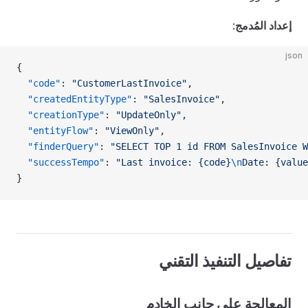
إعداد المُدمج
:
json
{
  "code"
: 
"CustomerLastInvoice"
,
  "createdEntityType"
: 
"SalesInvoice"
,
  "creationType"
: 
"UpdateOnly"
,
  "entityFlow"
: 
"ViewOnly"
,
  "finderQuery"
: 
"SELECT TOP 1 id FROM SalesInvoice W
  "successTempo"
: 
"Last invoice: {code}
\n
Date: {value
}
تفاصيل التنفيذ التقني
المعالجة على جانب الخادم