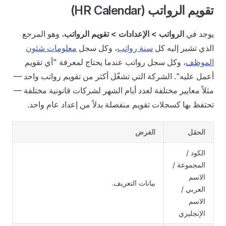
تقويم الرواتب (HR Calendar)
يوجد في
الرواتب > الإعدادات > تقويم الرواتب
، وهو المرجع
الذي تشير إليه كل
سنة رواتب
، وكل سجل
معلومات شئون
الموظف
، وكل سجل رواتب عندما يحتاج لمعرفة "أي تقويم
أعمل عليه". الشركة التي تشغّل أكثر من تقويم رواتب واحد —
مثلاً معايير مختلفة لعدد أيام الشهر لشركات قانونية مختلفة —
تحتفظ بها كسجلات تقويم منفصلة بدلاً من إعداد عام واحد.
الحقل
الغرض
الكود /
المجموعة /
الاسم
بيانات التعريف.
العربي /
الاسم
الإنجليزي