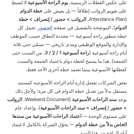
على عكس العطلات الرسمية،
يوم الراحة الأسبوعية
لا يُضبط
على تقويم الرواتب إطلاقاً — بل يعيش على
خطة الدوام
(Attendance Plan،
الرواتب > حضور / إنصراف > خطة
الدوام
)، الموضحة بالتفصيل في صفحة
الحضور
. تحمل كل
خطة سطور راحة أسبوعية — محددة النطاق حسب الموظف
والإدارة والموقع الوظيفي ومدى تاريخي — تسمّي حتى ثلاثة
أيام راحة أسبوعية (
راحة أسبوعية 1 / 2 / 3
، من السبت حتى
الجمعة). هذا ما يسمح لخطة دوام باعتماد الجمعة والسبت
كعطلتها الأسبوعية بينما تعتمد خطة أخرى الأحد فقط.
بعض الشركات تفضل إدارة أيام الراحة الأسبوعية كمستند
مستقل بدلاً من تعديل خطة الدوام في كل مرة؛ ولأجل ذلك
يوجد
سند الراحات الأسبوعية
(Weekend Document،
الرواتب
> حضور / إنصراف > سند الراحات الأسبوعية
)، وإعداد عام
على مستوى الوحدة —
اعتماد الراحات الأسبوعية من سندها
الخاص بدلاً من خطة الدوام
— يحوّل الشركة بالكامل لاعتماد
أيام الراحة من هذا السند.