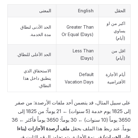
الحقل
English
المعنى
اكبر من او
Greater Than
الحد الأدنى لنطاق
يساوي
Or Equal (Days)
مدة الخدمة.
(أيام)
اقل من
Less Than
الحد الأعلى للنطاق.
(أيام)
(Days)
الاستحقاق الذي
أيام الأجازة
Default
ينطبق داخل هذا
الأفتراضية
Vacation Days
النطاق.
على سبيل المثال، قد يتضمن أحد ملفات الأرصدة: من صفر
إلى 1825 يوم خدمة (5 سنوات) ← 21 يوماً؛ من 1825 إلى
3650 يوماً (10 سنوات) ← 30 يوماً؛ 3650 يوماً فأكثر ← 36
يوماً. عند ربط هذا الملف بحقل
ملف أرصدة الأجازات (بناءا
على الخبرات)
في نوع الأجازة، يتم تجاوز الرقم الثابت في