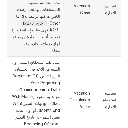
مدة الخدمة، تصفية
تصنيف
Vacation
المستحقات، وملف أرصدة
الاجازة
Class
الخبرات كلها ترتبط به)؛ أما
(Other
أخرى 1/2/3
1/2/3) فهي فئات إضافية حرة
تحددها أنت — أجازة مرضية،
أجازة زواج، أجازة وفاة،
وهكذا.
متى يُقيّد استحقاق السنة: أول
السنة مع الأخذ في الحسبان
تاريخ التعيين (Beginning Of
Year Regarding
Commencement Date)،
سياسة
Vacation
مع بداية الشهر (With Month
استحقاق
Calculation
Start)، مع نهاية الشهر (With
الأجازة
Policy
Month End)، أو أول السنة
بغض النظر عن تاريخ التعيين
(Beginning Of Year