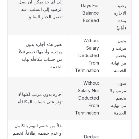
إلى أي حد يمكن أن يصل
رصيد
Days For
الرصيد إلى السلب، عند
الاجازه
Balance
تفعيل الخيار السابق.
بمدة
Exceed
(أيام)
بدون
Without
تعتبر هذه أجازة بدون
مرتب و
Salary
مرتب، وأيامها
تُخصم فعلاً
يخصم
Deducted
من حساب مكافأة نهاية
من نهاية
From
الخدمة.
الخدمة
Termination
بدون
Without
مرتب ولا
Salary Not
أجازة بدون مرتب لكنها
لا
يخصم
Deducted
تؤثر على حساب المكافأة.
من نهاية
From
الخدمة
Termination
بدلاً من خصم اليوم بالكامل
أو عدم خصمه إطلاقاً، تُخصم
Deduct