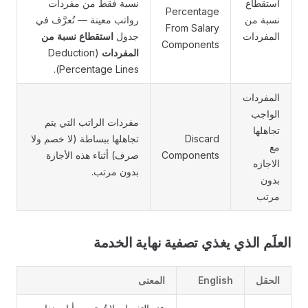
استقطاع
نسبة فقط من مفردات
Percentage
نسبة من
رواتب معينة — تُعرَّف في
From Salary
المفردات
جدول
استقطاع نسبة من
Components
المفردات
(Deduction
Percentage Lines).
المفردات
الواجب
مفردات الراتب التي يتم
تجاهلها
Discard
تجاهلها ببساطة (لا خصم ولا
مع
Components
صرف) أثناء هذه الأجازة
الاجازه
بدون مرتب.
بدون
مرتب
العلَم الذي يغذي تصفية نهاية الخدمة
الحقل
English
المعنى