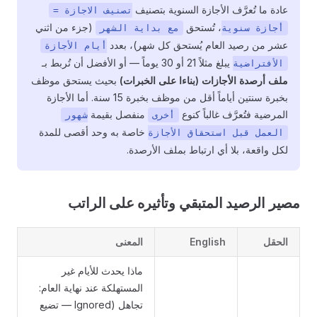
عادة ما تُعرَّف الأجازة السنوية بتصنيف
تصنيف الاجازة =
، تُستحق
(جزء من اثني
أجازة سنوية
مع بداية الشهر
عشر من رصيد العام يُستحق كل شهر)، بعدد
أيام الأجازة
يبلغ مثلاً 21 أو 30 يوماً — أو الأفضل أن تُربط بـ
الأفتراضية
ملف أرصدة الأجازات (بناءا على الخبرات)
بحيث يستحق موظف
بخبرة سنتين أياماً أقل من موظف بخبرة 15 سنة. أما الأجازة
المرضية فتُعرَّف غالباً كنوع
منفصل بقيمة
أخرى
شهور
خاصة به وحد أقصى للمدة
العمل قبل استحقاق الأجازة
لكل واقعة، بلا أي ارتباط بملف الأرصدة.
مصير الرصيد المتبقي وتأثيره على الراتب
الحقل
English
المعنى
ماذا يحدث للأيام غير
المستهلكة عند نهاية العام:
تجاهل (Ignored — تضيع