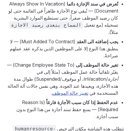
تُعرض في سند الإجازة دائما
(Always Show In Vacation
Document) — تُبقي نوع الأجازة ظاهراً في القائمة حتى لو
كان رصيد الموظف صفراً، حتى تستطيع الموارد البشرية
تسجيله (مع تفعيل
السماح بتعدى رصيد الاجازة
مثلاً).
يجب إضافته الى العقد
(Must Added To Contract) — لا
ينطبق هذا النوع إلا على الموظفين الذين يذكره عقد عملهم
صراحةً.
تغير حالة الموظف إلى
(Change Employee State To) —
يغيّر تلقائياً حالة عمل الموظف (مثلاً إلى
في
أجازة
/InVacation، أو
موقوف
/Suspended) طوال مدة
هذه الأجازة، ويعيدها عند العودة. وهي نفس حالات آلة الحالة
المستخدمة في
تغيير حالة الموظف
.
عدم الحفظ إذا كان سبب الأجازة فارغاً
(Reason Is
Required) — يمنع حفظ سند أجازة من هذا النوع بدون
سبب أجازة.
تتطلب هذه الشاشة مكوّن الترخيص
humanresource-