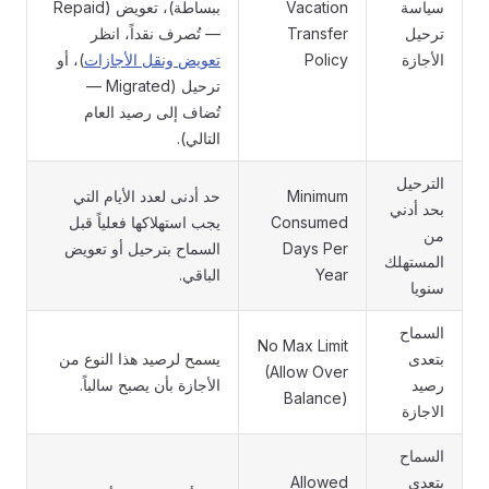
سياسة
Vacation
ببساطة)، تعويض (Repaid
ترحيل
Transfer
— تُصرف نقداً، انظر
الأجازة
Policy
تعويض ونقل الأجازات
)، أو
ترحيل (Migrated —
تُضاف إلى رصيد العام
التالي).
الترحيل
Minimum
حد أدنى لعدد الأيام التي
بحد أدني
Consumed
يجب استهلاكها فعلياً قبل
من
Days Per
السماح بترحيل أو تعويض
المستهلك
Year
الباقي.
سنويا
السماح
No Max Limit
بتعدى
يسمح لرصيد هذا النوع من
(Allow Over
رصيد
الأجازة بأن يصبح سالباً.
Balance)
الاجازة
السماح
بتعدى
Allowed