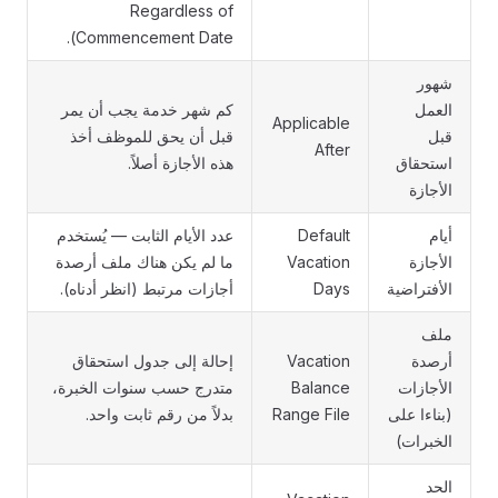
Regardless of
Commencement Date).
شهور
العمل
كم شهر خدمة يجب أن يمر
Applicable
قبل
قبل أن يحق للموظف أخذ
After
استحقاق
هذه الأجازة أصلاً.
الأجازة
أيام
Default
عدد الأيام الثابت — يُستخدم
الأجازة
Vacation
ما لم يكن هناك ملف أرصدة
الأفتراضية
Days
أجازات مرتبط (انظر أدناه).
ملف
أرصدة
Vacation
إحالة إلى جدول استحقاق
الأجازات
Balance
متدرج حسب سنوات الخبرة،
(بناءا على
Range File
بدلاً من رقم ثابت واحد.
الخبرات)
الحد