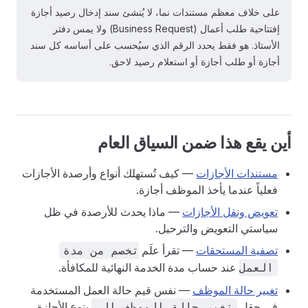
على خلاف معظم مستندات نما، لا يُنشئ سند إدخال رصيد أجازة
إفتتاحية طلب أعمال (Business Request) ولا يمس دفتر
الأستاذ. هو فقط يحدد الرقم الذي سيُحسب على أساسه كل سند
أجازة أو طلب أجازة أو استعلام رصيد لاحق.
أين يقع هذا ضمن السياق العام
مستندات الأجازات
— كيف تُستهلك أنواع وأرصدة الأجازات
فعلياً عندما يأخذ الموظف أجازة.
تعويض ونقل الأجازات
— ماذا يحدث للأرصدة في ظل
سياستي التعويض والترحيل.
تصفية المستحقات
— تقرأ علَم
تخصم من مدة
عند حساب مدة الخدمة النهائية للمكافأة.
العمل
تغيير حالة الموظف
— نفس قيم حالة العمل المستخدمة
في حقل
بنوع الأجازة.
تغير حالة الموظف إلى