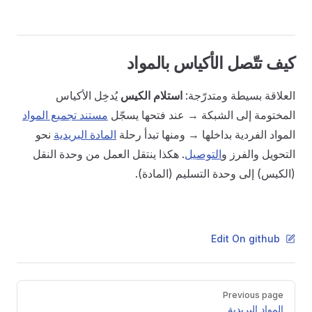
كيف تتّصل الأكياس بالمواد
العلاقة بسيطة ومتدرّجة:
استلام الكيس
يُدخِل الأكياس
المختومة إلى الشبكة → عند فتحها يسجّل
مستند تجميع المواد
المواد الفردية بداخلها → ومنها تبدأ رحلة
المادة البريدية
نحو
التحويل والفرز و
التوصيل
. هكذا ينتقل العمل من وحدة النقل
(الكيس) إلى وحدة التسليم (المادة).
Edit On github
Pager
Previous page
المواد البريدية