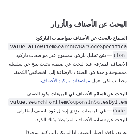
البحث عن الأصناف والأزرار
السماح بالبحث عن الأصناف بمواصفات الباركود
value.allowItemSearchByBarCodeSpecifica
— يتيح تحليل باركود ممسوح عبر مواصفات باركود
tion
الأصناف المعرّفة عند البحث عن صنف، بحيث ينتج عن سلسلة
ممسوحة واحدة كود الصنف بالإضافة إلى الخصائص/الكمية.
مطلوب لكي تعمل
مواصفات باركود الأصناف
.
البحث عن قسائم الأصناف في المبيعات بكود الصنف
value.searchForItemCouponsInSalesByItem
— في المبيعات، يؤدي إدخال كود الصنف أيضًا إلى
Code
البحث عن قسائم الأصناف المرتبطة بذلك الكود.
عرض نافذة اختيار الصنف إذا لم يكن الباركود موجودًا