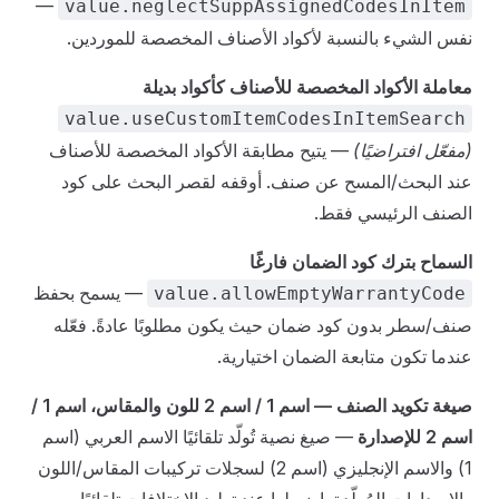
—
value.neglectSuppAssignedCodesInItem
نفس الشيء بالنسبة لأكواد الأصناف المخصصة للموردين.
معاملة الأكواد المخصصة للأصناف كأكواد بديلة
value.useCustomItemCodesInItemSearch
(مفعّل افتراضيًا)
— يتيح مطابقة الأكواد المخصصة للأصناف
عند البحث/المسح عن صنف. أوقفه لقصر البحث على كود
الصنف الرئيسي فقط.
السماح بترك كود الضمان فارغًا
— يسمح بحفظ
value.allowEmptyWarrantyCode
صنف/سطر بدون كود ضمان حيث يكون مطلوبًا عادةً. فعّله
عندما تكون متابعة الضمان اختيارية.
صيغة تكويد الصنف — اسم 1 / اسم 2 للون والمقاس، اسم 1 /
اسم 2 للإصدارة
— صيغ نصية تُولّد تلقائيًا الاسم العربي (اسم
1) والاسم الإنجليزي (اسم 2) لسجلات تركيبات المقاس/اللون