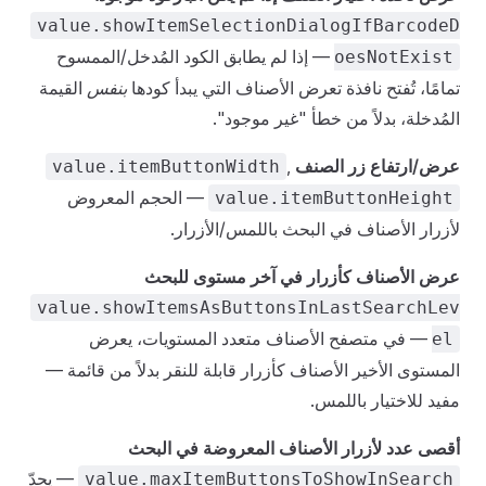
value.showItemSelectionDialogIfBarcodeD
— إذا لم يطابق الكود المُدخل/الممسوح
oesNotExist
تمامًا، تُفتح نافذة تعرض الأصناف التي يبدأ كودها
بنفس
القيمة
المُدخلة، بدلاً من خطأ "غير موجود".
عرض/ارتفاع زر الصنف
,
value.itemButtonWidth
— الحجم المعروض
value.itemButtonHeight
لأزرار الأصناف في البحث باللمس/الأزرار.
عرض الأصناف كأزرار في آخر مستوى للبحث
value.showItemsAsButtonsInLastSearchLev
— في متصفح الأصناف متعدد المستويات، يعرض
el
المستوى الأخير الأصناف كأزرار قابلة للنقر بدلاً من قائمة —
مفيد للاختيار باللمس.
أقصى عدد لأزرار الأصناف المعروضة في البحث
— يحدّ
value.maxItemButtonsToShowInSearch