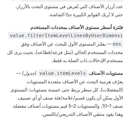
عدد أزرار الأصناف التي تُعرض في مستوى البحث بالأزرار،
حتى لا تُربك القوائم الكبيرة جدًا الشاشة.
فلترة أسطر مستوى الأصناف بمحددات المستخدم
value.filterItemLevelLinesByUserDimensi
— يفلتر المستوى الأول للبحث عن الأصناف وفق
ons
محددات المستخدم الحالي (مثل فرعه/قطاعه)، بحيث يرى كل
مستخدم الإدخالات ذات الصلة به فقط.
مستويات الأصناف
(جدول)
—
value.itemLevels
يعرّف هرمية البحث عن الأصناف متعددة المستويات
(المفضلات). كل سطر يربط حتى خمسة مستويات: المستوى
الأول يمكن أن يكون قسم/علامة/فئة صنف أو أي تصنيف
صنف 1–10، والمستويات 2–5 قيم مستويات أصناف مفضلة.
وهذا يقود منتقي الأصناف التدريجي/باللمس.