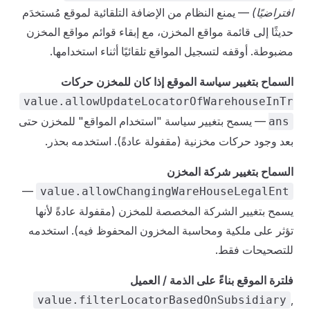
افتراضيًا)
— يمنع النظام من الإضافة التلقائية لموقع مُستخدَم
حديثًا إلى قائمة مواقع المخزن، مع إبقاء قوائم مواقع المخزن
مضبوطة. أوقفه لتسجيل المواقع تلقائيًا أثناء استخدامها.
السماح بتغيير سياسة الموقع إذا كان للمخزن حركات
value.allowUpdateLocatorOfWarehouseInTr
— يسمح بتغيير سياسة "استخدام المواقع" للمخزن حتى
ans
بعد وجود حركات مخزنية (مقفولة عادةً). استخدمه بحذر.
السماح بتغيير شركة المخزن
—
value.allowChangingWareHouseLegalEnt
يسمح بتغيير الشركة المخصصة للمخزن (مقفولة عادةً لأنها
تؤثر على ملكية ومحاسبة المخزون المحفوظ فيه). استخدمه
للتصحيحات فقط.
فلترة الموقع بناءً على الذمة / العميل
,
value.filterLocatorBasedOnSubsidiary