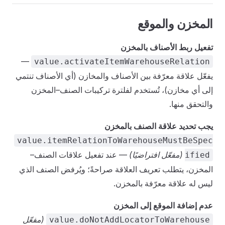
المخزن والموقع
تفعيل ربط الأصناف بالمخزن
—
value.activateItemWarehouseRelation
يفعّل علاقة معرّفة بين الأصناف والمخازن (أي الأصناف تنتمي
إلى أي مخازن)، تُستخدم لفلترة تركيبات الصنف–المخزن
والتحقق منها.
يجب تحديد علاقة الصنف بالمخزن
value.itemRelationToWarehouseMustBeSpec
(مفعّل افتراضيًا)
— عند تفعيل علاقات الصنف–
ified
المخزن، يتطلب تعريف العلاقة صراحةً؛ ويُرفض الصنف الذي
ليس له علاقة معرّفة بالمخزن.
عدم إضافة الموقع إلى المخزن
(مفعّل
value.doNotAddLocatorToWarehouse