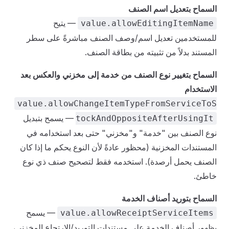
السماح بتعديل اسم الصنف
— يتيح
value.allowEditingItemName
للمستخدمين تعديل اسم/وصف الصنف مباشرةً على سطر
المستند بدلاً من تثبيته من بطاقة الصنف.
السماح بتغيير نوع الصنف من خدمة إلى مخزني والعكس بعد
الاستخدام
value.allowChangeItemTypeFromServiceToS
— يسمح بتبديل
tockAndOppositeAfterUsingIt
نوع الصنف بين "خدمة" و"مخزني" حتى بعد استخدامه في
المستندات المخزنية (محظور عادةً لأن النوع يحكم ما إذا كان
الصنف يحمل أرصدة). استخدمه فقط لتصحيح صنف ذي نوع
خاطئ.
السماح بتوريد أصناف الخدمة
— يسمح
value.allowReceiptServiceItems
بظهور أصناف الخدمة على مستندات التوريد/الارتجاع المخزني،