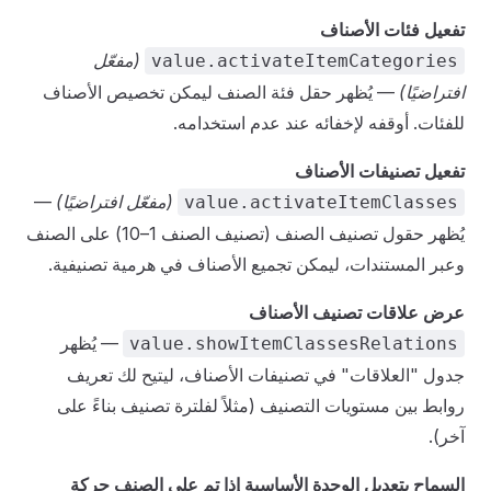
تفعيل فئات الأصناف
(مفعّل
value.activateItemCategories
افتراضيًا)
— يُظهر حقل فئة الصنف ليمكن تخصيص الأصناف
للفئات. أوقفه لإخفائه عند عدم استخدامه.
تفعيل تصنيفات الأصناف
(مفعّل افتراضيًا)
—
value.activateItemClasses
يُظهر حقول تصنيف الصنف (تصنيف الصنف 1–10) على الصنف
وعبر المستندات، ليمكن تجميع الأصناف في هرمية تصنيفية.
عرض علاقات تصنيف الأصناف
— يُظهر
value.showItemClassesRelations
جدول "العلاقات" في تصنيفات الأصناف، ليتيح لك تعريف
روابط بين مستويات التصنيف (مثلاً لفلترة تصنيف بناءً على
آخر).
السماح بتعديل الوحدة الأساسية إذا تم على الصنف حركة