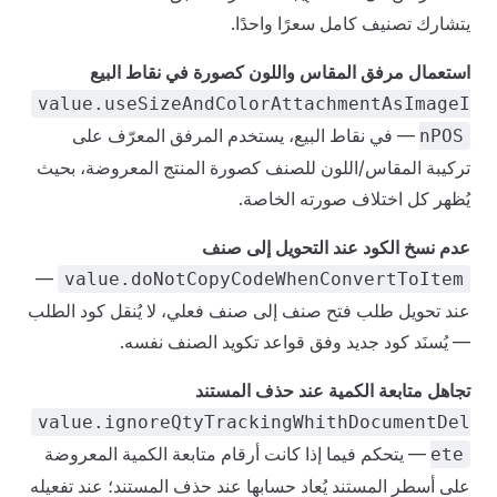
يتشارك تصنيف كامل سعرًا واحدًا.
استعمال مرفق المقاس واللون كصورة في نقاط البيع
value.useSizeAndColorAttachmentAsImageI
— في نقاط البيع، يستخدم المرفق المعرّف على
nPOS
تركيبة المقاس/اللون للصنف كصورة المنتج المعروضة، بحيث
يُظهر كل اختلاف صورته الخاصة.
عدم نسخ الكود عند التحويل إلى صنف
—
value.doNotCopyCodeWhenConvertToItem
عند تحويل طلب فتح صنف إلى صنف فعلي، لا يُنقل كود الطلب
— يُسنَد كود جديد وفق قواعد تكويد الصنف نفسه.
تجاهل متابعة الكمية عند حذف المستند
value.ignoreQtyTrackingWhithDocumentDel
— يتحكم فيما إذا كانت أرقام متابعة الكمية المعروضة
ete
على أسطر المستند يُعاد حسابها عند حذف المستند؛ عند تفعيله