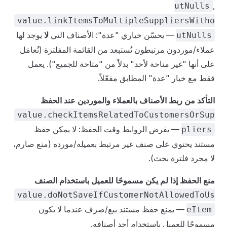
,
utNulls
value.linkItemsToMultipleSuppliersWitho
— يحسّن خياري "عدة": الأصناف التي
لا
يوجد لها
utNulls
عملاء/موردون مرتبطون تُستبعد من القائمة المفلترة (تُعامَل
على أنها "غير متاحة لأحد" بدلاً من "متاحة للجميع"). يعمل
فقط مع خيار "عدة" المطابق مفعّلاً.
التأكد من ربط الأصناف بالعملاء والموردين عند الحفظ
value.checkItemsRelatedToCustomersOrSup
— يفرض الروابط وقت الحفظ: لا يمكن حفظ
pliers
مستند يحتوي على صنف غير مرتبط بعميله/مورده (منع صارم،
لا مجرد فلترة بحث).
منع الحفظ إذا لم يكن مسموحًا للعميل باستخدام الصنف
value.doNotSaveIfCustomerNotAllowedToUs
— يمنع حفظ مستند بيع/صرف عندما لا يكون
eItem
مسموحًا للعميل باستخدام أحد أصنافه.