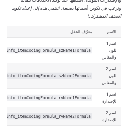
والإصدارات المُولّدة. اضبطها عند توليد الاختلافات تلقائيًا
وترغب في تكوين أسمائها بصيغة.
(تنتمي هذه إلى إعداد تكويد
الصنف المشترك.)
الاسم
معرّف الحقل
اسم 1
للون
ue.info_itemCodingFormula_szName1Formula
والمقاس
اسم 2
للون
ue.info_itemCodingFormula_szName2Formula
والمقاس
اسم 1
ue.info_itemCodingFormula_rvName1Formula
للإصدارة
اسم 2
ue.info_itemCodingFormula_rvName2Formula
للإصدارة