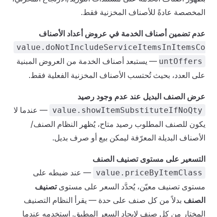
المخصصة عادةً للأصناف المخزنية فقط.
عدم تضمين أصناف الخدمة في عروض أعداد الأصناف
value.doNotIncludeServiceItemsInItemsCo
— يستبعد أصناف الخدمة من العروض المبنية
untOffers
على العدد، بحيث تُحتسب الأصناف المخزنية الفعلية فقط.
عرض الصنف البديل عند عدم وجود رصيد
— عندما لا
value.showItemSubstituteIfNoQty
يكون للصنف المطلوب رصيد متاح، يُظهر النظام الصنف/
الأصناف البديلة المعرّفة ليمكن بيع أو صرف بديل.
التسعير على مستوى تصنيف الصنف
— عند ضبطه على
value.priceByItemClass
مستوى تصنيف معيّن، يُحدَّد السعر على مستوى
تصنيف
الصنف
بدلاً من كل صنف على حدة — يقرأ النظام التصنيف
المختار من كل صنف لإيجاد السعر المطبق. استخدمه عندما