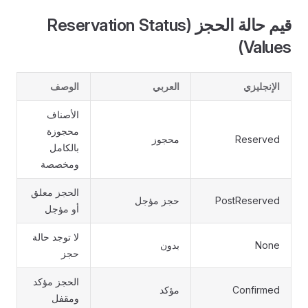
قيم حالة الحجز (Reservation Status
Values)
الإنجليزي
العربي
الوصف
الأصناف
محجوزة
Reserved
محجوز
بالكامل
ومخصصة
الحجز معلق
PostReserved
حجز مؤجل
أو مؤجل
لا توجد حالة
None
بدون
حجز
الحجز مؤكد
Confirmed
مؤكد
ومقفل