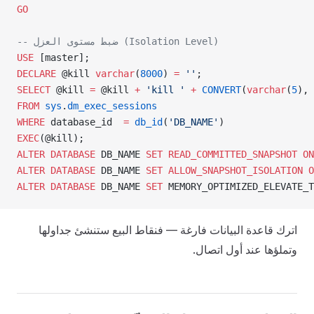
GO
-- ضبط مستوى العزل (Isolation Level)
USE
 [master];
DECLARE
 @kill 
varchar
(
8000
) 
=
 ''
;
SELECT
 @kill 
=
 @kill 
+
 'kill '
 +
 CONVERT
(
varchar
(
5
), 
FROM
 sys
.
dm_exec_sessions
WHERE
 database_id  
=
 db_id
(
'DB_NAME'
)
EXEC
(@kill);
ALTER
 DATABASE
 DB_NAME 
SET
 READ_COMMITTED_SNAPSHOT
 ON
ALTER
 DATABASE
 DB_NAME 
SET
 ALLOW_SNAPSHOT_ISOLATION
 O
ALTER
 DATABASE
 DB_NAME 
SET
 MEMORY_OPTIMIZED_ELEVATE_T
اترك قاعدة البيانات فارغة — فنقاط البيع ستنشئ جداولها
وتملؤها عند أول اتصال.