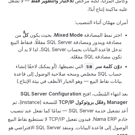
وكامل المزايا، لكنه مرخَّص
للاختبار والتطوير فقط
— لا تشغّل
عليه ماكينة إنتاج أبدًا.
أمران مهمّان أثناء التنصيب:
اختر نمط المصادقة
Mixed Mode
، بحيث يكون
كلٌّ
من
مصادقة ويندوز ومصادقة SQL Server مفعّلًا. فنقاط البيع
تدخل قاعدة البيانات بحساب SQL Server، لذا لا بد أن
تكون مصادقة SQL مفعّلة.
دوّن كلمة سر
التي تضبطها. (أو يمكنك لاحقًا إنشاء
sa
حساب SQL مخصّص ومنحه صلاحية الوصول إلى قاعدة
بيانات نقاط البيع — وهو الخيار الأنظف في بيئة الإنتاج.)
بعد انتهاء المُنصِّب، افتح
SQL Server Configuration
Manager
و
فعّل بروتوكول TCP/IP
للنسخة (instance)، ثم
أعد تشغيل خدمة SQL Server — تمامًا كما تفعل عند تنصيب
خادم Nama ERP. فبدون تفعيل TCP/IP لا تستطيع نقاط البيع
الوصول إلى قاعدة البيانات. ومنفذ SQL Server الافتراضي هو