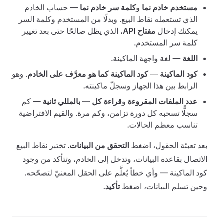
مستخدم خادم نما
و
كلمة سر خادم نما
— حساب الخادم
الذي تستعمله نقاط البيع. وبدلًا من المستخدم وكلمة السر
يمكنك إدخال
مفتاح API
، الذي يظل صالحًا حتى بعد تغيير
كلمة سر المستخدم.
اللغة
— لغة واجهة الماكينة.
كود الماكينة
—
كود الماكينة كما هو معرَّف على الخادم
. وهو
الرابط بين هذا الجهاز وسجلّ ماكينته.
عدد الملفات المقروءة
و
قراءة كل — بالمللي ثانية
— كم
سجلًّا تسحبه كل دورة تزامن، وكم مرة. والقيم الافتراضية
تناسب معظم الحالات.
بعد تعبئة الحقول، اضغط
التحقق من البيانات
. تختبر نقاط البيع
الاتصال بقاعدة البيانات، وتدخل إلى الخادم، وتتأكد من وجود
كود الماكينة — وأي خطأ يُعلَّم على الحقل المعنيّ لتصحّحه.
وحين تسلم البيانات، اضغط
تأكيد
.