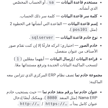
مستخدم قاعدة البيانات
—
، أو الحساب المخصّص
sa
الذي أنشأته.
كلمة سر قاعدة البيانات
— كلمة سر ذلك الحساب.
إسم قاعدة البيانات
— القاعدة التي أنشأتها في الخطوة 2
(مثل
).
pos101
نوع خادم قاعدة البيانات
—
.
sqlserver
خادم الصور
— اختياري؛ اتركه فارغًا إلا إن كنت تقدّم صور
الأصناف من عنوان منفصل.
قراءة البيانات / إرسال البيانات
— أبقِهما مفعّلين (
)
1
لتسحب الماكينة البيانات الجديدة وترفع مستنداتها معًا.
مجموعة خادم نما
تصف نظام ERP المركزي الذي تتزامن معه
الماكينة:
عنوان خادم نما
و
رقم منفذ خادم نما
— حيث يستجيب خادم
Nama ERP (مثل المنفذ
). ويمكنك أيضًا إدخال
8080
عنوان كامل يبدأ بـ
/
.
http://…
https://…