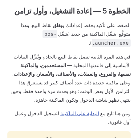
الخطوة 5 — إعادة التشغيل، وأول تزامن
الضغط على تأكيد يحفظ إعداداتك و
يغلق
نقاط البيع. وهذا
متوقَّع. شغّل الماكينة من جديد (شغّل
pos-
).
launcher.exe
في هذه المرة الثانية تتصل نقاط البيع بالخادم وتُنزِّل البيانات
الأساسية إلى قاعدتها المحلية —
المستخدمين، والماكينة
نفسها، والفروع، والعملات، والأصناف، والأسعار، والإعدادات
.
وعلى ماكينة جديدة ذات عدد أصناف كبير قد يستغرق هذا
التزامن الأول بعض الوقت؛ وهو يحدث مرة واحدة فقط. وحين
ينتهي تظهر شاشة الدخول وتكون الماكينة جاهزة.
ومن هنا تابع مع
البداية على الماكينة
لتسجيل الدخول وعمل
أول فاتورة.