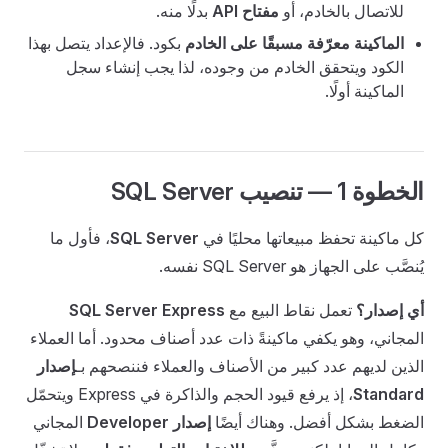
للاتصال بالخادم، أو
مفتاح API
بدلًا منه.
الماكينة معرّفة مسبقًا على الخادم
بكود. فالإعداد يتصل بهذا
الكود ويتحقق الخادم من وجوده، لذا يجب إنشاء سجل
الماكينة أولًا.
الخطوة 1 — تنصيب SQL Server
كل ماكينة تحفظ مبيعاتها محليًا في
SQL Server
، فأول ما
يُنصَّب على الجهاز هو SQL Server نفسه.
أي إصدار؟
تعمل نقاط البيع مع
SQL Server Express
المجاني، وهو يكفي ماكينةً ذات عدد أصناف محدود. أما العملاء
الذين لديهم عدد كبير من الأصناف والعملاء فننصحهم بـ
إصدار
Standard
، إذ يرفع قيود الحجم والذاكرة في Express ويتحمّل
الضغط بشكل أفضل. وهناك أيضًا
إصدار Developer
المجاني