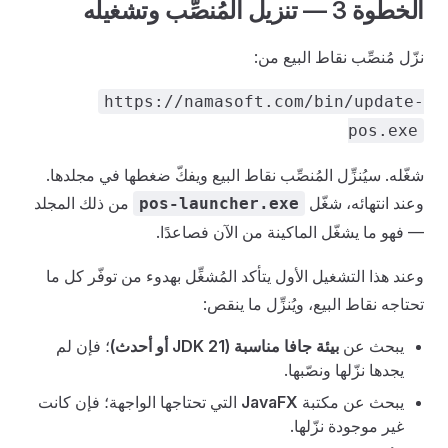
الخطوة 3 — تنزيل المُنصِّب وتشغيله
نزّل مُنصِّب نقاط البيع من:
https://namasoft.com/bin/update-
pos.exe
شغّله. سيُنزِّل المُنصِّب نقاط البيع ويفكّ ضغطها في مجلدها.
وعند انتهائه، شغّل
من ذلك المجلد
pos-launcher.exe
— فهو ما يشغّل الماكينة من الآن فصاعدًا.
وعند هذا التشغيل الأول يتأكد المُشغِّل بهدوء من توفّر كل ما
تحتاجه نقاط البيع، ويُنزِّل ما ينقص:
يبحث عن
بيئة جافا مناسبة (JDK 21 أو أحدث)
؛ فإن لم
يجدها نزّلها ونصّبها.
يبحث عن مكتبة
JavaFX
التي تحتاجها الواجهة؛ فإن كانت
غير موجودة نزّلها.