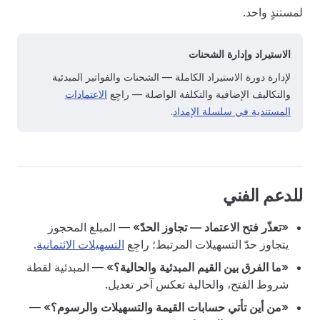
لمستندٍ واحد.
الاستيراد وإدارة الشحنات
لإدارة دورة الاستيراد الكاملة — الشحنات والفواتير المبدئية
والتكاليف الإضافية والتكلفة الواصلة — راجِع
الاعتمادات
المستندية في سلسلة الإمداد
.
للدعم الفني
«تعذّر فتح الاعتماد — تجاوز الحدّ»
— المبلغ المحجوز
يتجاوز حدّ التسهيلات المرتبط؛ راجِع
التسهيلات الائتمانية
.
«ما الفرق بين القيم المبدئية والحالية؟»
— المبدئية لقطة
شروط الفتح، والحالية تعكس آخر تعديل.
«من أين تأتي حسابات القيمة والتسهيلات والرسوم؟»
—