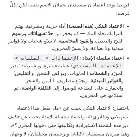
في نما يوجد اعتمادان مستنديان يحملان الاسم نفسه لكن لكلٍّ
غرضه:
الاعتماد البنكي (هذه الصفحة)
أداة
خزينة ومصرفية
: يهتم
بالتزامك تجاه البنك — كم يحجز من
حدّ تسهيلاتك
، و
رسوم
الفتح والتعديل، و
القيود المحاسبية
. لا يتتبّع شحنات ولا فواتير
مبدئية ولا بضاعة، ولا يمسّ المخزون.
اعتماد سلسلة الإمداد
(
الإعتمادات > الملفات >
) عملية
استيراد ومشتريات
: يدير
الإعتماد المستندي
المورّد و
الشحنات
(الحاويات، وبوالص الشحن، والتخليص)
و
الفواتير المبدئية
، ويجمّع مصاريف التأمين والشحن
والجمارك على البضاعة للوصول إلى
التكلفة الواصلة
، ثم
استلامها في المخزون.
باختصار: الاعتماد البنكي يجيب عن «ماذا يفعل هذا الاعتماد
بتسهيلاتي ودفاتري؟»، واعتماد سلسلة الإمداد يجيب عن «كيف
أدير هذه الشحنة الاستيرادية وتكاليفها حتى دخولها المخزن؟».
وهما ميزتان مستقلتان (كيانان وترخيصان مختلفان)، لا وجهان