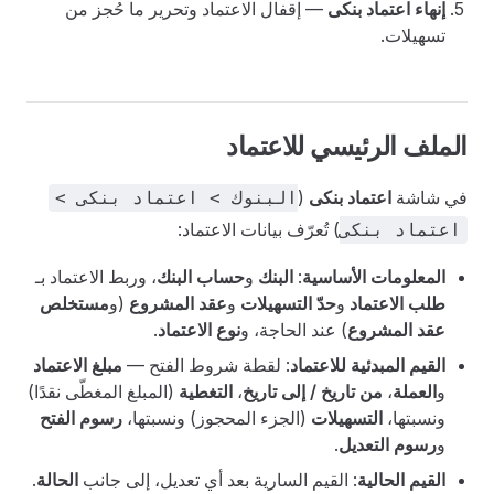
إنهاء اعتماد بنكى
— إقفال الاعتماد وتحرير ما حُجز من
تسهيلات.
الملف الرئيسي للاعتماد
في شاشة
اعتماد بنكى
(
البنوك > اعتماد بنكى >
) تُعرّف بيانات الاعتماد:
اعتماد بنكى
المعلومات الأساسية
:
البنك
و
حساب البنك
، وربط الاعتماد بـ
طلب الاعتماد
و
حدّ التسهيلات
و
عقد المشروع
(و
مستخلص
عقد المشروع
) عند الحاجة، و
نوع الاعتماد
.
القيم المبدئية للاعتماد
: لقطة شروط الفتح —
مبلغ الاعتماد
و
العملة
،
من تاريخ / إلى تاريخ
،
التغطية
(المبلغ المغطّى نقدًا)
ونسبتها،
التسهيلات
(الجزء المحجوز) ونسبتها،
رسوم الفتح
و
رسوم التعديل
.
القيم الحالية
: القيم السارية بعد أي تعديل، إلى جانب
الحالة
.