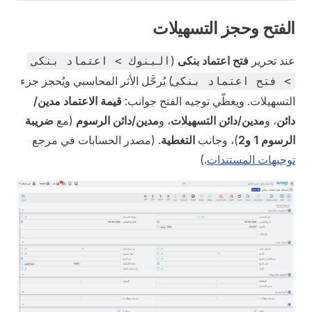
الفتح وحجز التسهيلات
عند تحرير
فتح اعتماد بنكى
(
البنوك > اعتماد بنكى
) يُرحَّل الأثر المحاسبي ويُحجز جزء
> فتح اعتماد بنكى
التسهيلات. ويغطّي توجيه الفتح جوانب:
قيمة الاعتماد مدين/
دائن
، و
مدين/دائن التسهيلات
، و
مدين/دائن الرسوم
(مع
ضريبة
الرسوم 1 و2
)، وجانب
التغطية
. (مصدر الحسابات في مرجع
توجيهات المستندات
.)