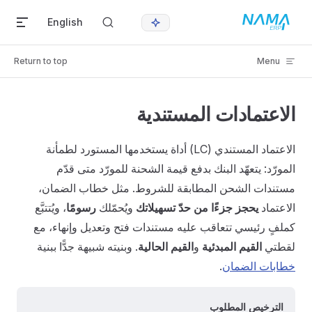
Skip to content
English
Return to top
Menu
الاعتمادات المستندية
الاعتماد المستندي (LC) أداة يستخدمها المستورد لطمأنة
المورّد: يتعهّد البنك بدفع قيمة الشحنة للمورّد متى قدّم
مستندات الشحن المطابقة للشروط. مثل خطاب الضمان،
الاعتماد
يحجز جزءًا من حدّ تسهيلاتك
ويُحمّلك
رسومًا
، ويُتتبَّع
كملفٍ رئيسي تتعاقب عليه مستندات فتح وتعديل وإنهاء، مع
لقطتي
القيم المبدئية
و
القيم الحالية
. وبنيته شبيهة جدًّا ببنية
خطابات الضمان
.
الترخيص المطلوب